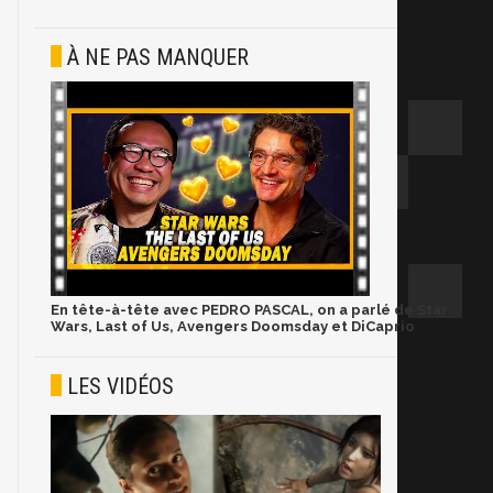
À NE PAS MANQUER
En tête-à-tête avec PEDRO PASCAL, on a parlé de Star
Wars, Last of Us, Avengers Doomsday et DiCaprio
LES VIDÉOS