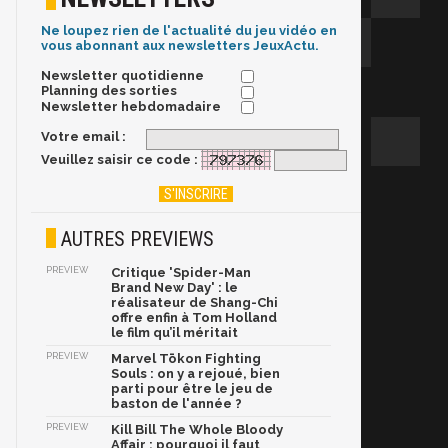
Ne loupez rien de l'actualité du jeu vidéo en
vous abonnant aux newsletters JeuxActu.
Newsletter quotidienne
Planning des sorties
Newsletter hebdomadaire
Votre email :
Veuillez saisir ce code :
AUTRES PREVIEWS
PREVIEW
Critique 'Spider-Man
Brand New Day' : le
réalisateur de Shang-Chi
offre enfin à Tom Holland
le film qu’il méritait
PREVIEW
Marvel Tōkon Fighting
Souls : on y a rejoué, bien
parti pour être le jeu de
baston de l'année ?
PREVIEW
Kill Bill The Whole Bloody
Affair : pourquoi il faut