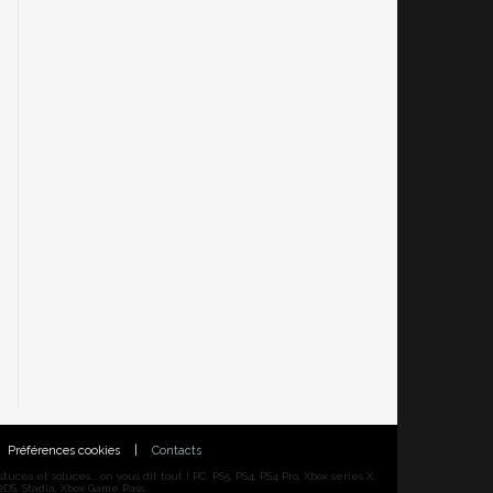
Préférences cookies
|
Contacts
ces et soluces... on vous dit tout ! PC, PS5, PS4, PS4 Pro, Xbox series X,
DS, Stadia, Xbox Game Pass...