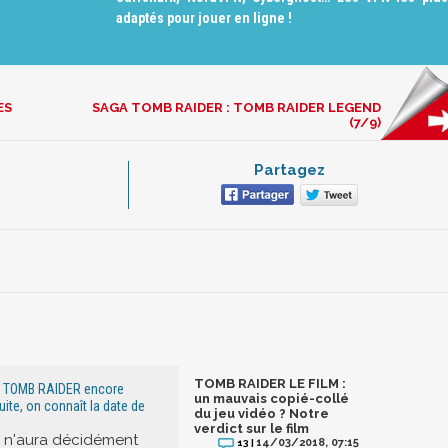
adaptés pour jouer en ligne !
ES
SAGA TOMB RAIDER : TOMB RAIDER LEGEND
(7/9)
Partagez
TOMB RAIDER LE FILM :
e TOMB RAIDER encore
un mauvais copié-collé
uite, on connaît la date de
du jeu vidéo ? Notre
verdict sur le film
x n'aura décidément
14/03/2018, 07:15
13 |