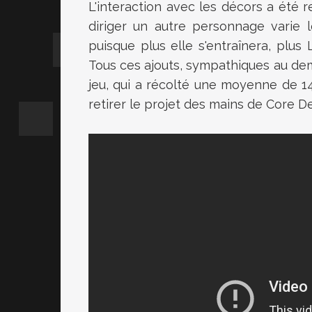
L'interaction avec les décors a été r
diriger un autre personnage varie le
puisque plus elle s'entraînera, plu
Tous ces ajouts, sympathiques au dem
jeu, qui a récolté une moyenne de 14
retirer le projet des mains de Core D