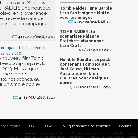
chance avec Shadow
B RAIDER. Une nouvelle
Tomb Raider : une Barbie
 fois-ci en provenance
Lara Croft signée Mattel,
voici les images
iel, révèle la date de
20/02/2018, 16:45
5 |
e laïus qui accompagne
TOMB RAIDER : la
scénariste Rhianna
14/03/2018, 14:02
4 |
Pratchett abandonne
Lara Croft
 comparatif de la scène du
04/01/2017, 12:05
 vs jeu vidéo
 le nouveau film Tomb
Humble Bundle : un pack
t beaucoup inspiré du
contenant Tomb Raider,
 2013. Mais à quel
Just Cause, Hitman
i une vidéo qui
Absolution et bien
d'autres pour quelques
taines scènes, au
euros
ir un simple copié-
29/12/2015, 15:55
1 |
14/03/2018, 12:17
2 |
tions légales
|
CGU
|
CGV
|
Politique données personnelles
|
Cookies
|
alité du jeu vidéo sur toutes les plateformes. Sorties, previews, gameplay, trailers, tests, astu
Xbox One, Xbox One X, PS3, Xbox 360, Nintendo Switch, Wii U, Nintendo 3DS, Nintendo 2