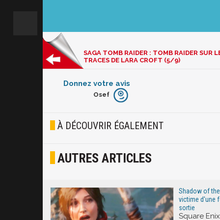
SAGA TOMB RAIDER : TOMB RAIDER SUR L
TRACES DE LARA CROFT (5/9)
Donnez votre avis
Osef
Furieux
Blasé
À DÉCOUVRIR ÉGALEMENT
Osef
AUTRES ARTICLES
Joyeux
Excité
Shadow of th
victime d'une f
sortie
Square Eni