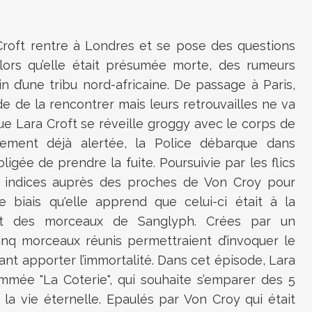
Croft rentre à Londres et se pose des questions
alors qu’elle était présumée morte, des rumeurs
n d’une tribu nord-africaine. De passage à Paris,
 de la rencontrer mais leurs retrouvailles ne va
e Lara Croft se réveille groggy avec le corps de
blement déjà alertée, la Police débarque dans
ligée de prendre la fuite. Poursuivie par les flics
s indices auprès des proches de Von Croy pour
e biais qu'elle apprend que celui-ci était à la
nt des morceaux de Sanglyph. Crées par un
inq morceaux réunis permettraient d’invoquer le
nt apporter l’immortalité. Dans cet épisode, Lara
mmée "La Coterie", qui souhaite s’emparer des 5
a vie éternelle. Epaulés par Von Croy qui était