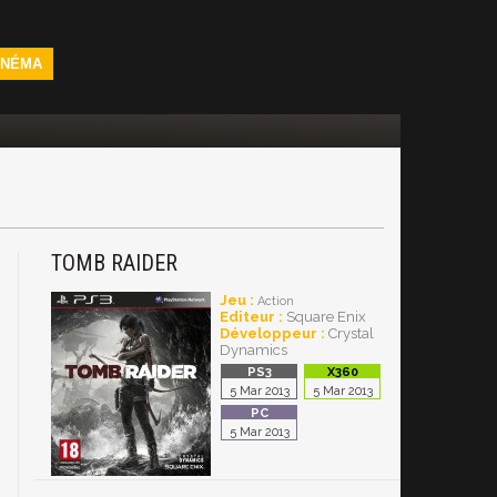
INÉMA
TOMB RAIDER
Jeu :
Action
Editeur :
Square Enix
Développeur :
Crystal
Dynamics
5 Mar 2013
5 Mar 2013
5 Mar 2013