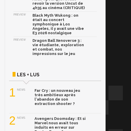
revoir la version Uncut de
4h35 au cinéma (CRITIQUE)
PREVIEW
Black Myth Wukong : on
était au concert
symphonique à Los
Angeles, il y avait une vibe
E3 2026 nostalgique
PREVIEW
Dragon Ball Xenoverse 3 :
vie étudiante, exploration
et combat, nos
impressions sur le jeu
LES + LUS
1
NEWS
Far Cry : un nouveau jeu
très ambitieux après
l'abandon de son
extraction shooter ?
2
NEWS
Avengers Doomsday : Et si
Marvel nous avait tous
induits en erreur sur