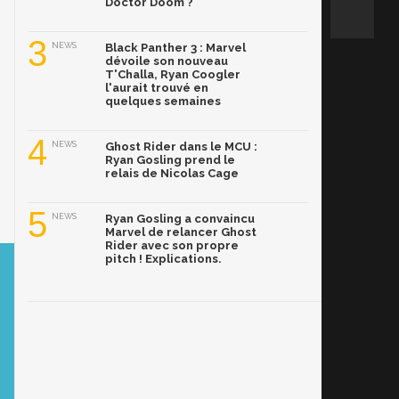
Doctor Doom ?
3
NEWS
Black Panther 3 : Marvel
dévoile son nouveau
T'Challa, Ryan Coogler
l'aurait trouvé en
quelques semaines
4
NEWS
Ghost Rider dans le MCU :
Ryan Gosling prend le
relais de Nicolas Cage
5
NEWS
Ryan Gosling a convaincu
Marvel de relancer Ghost
Rider avec son propre
pitch ! Explications.