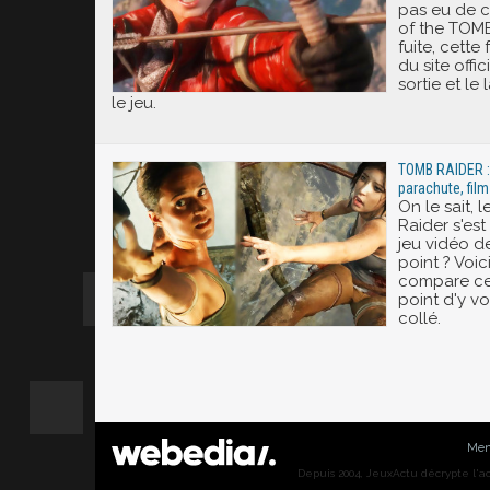
pas eu de 
of the TOM
fuite, cette
du site offic
sortie et l
le jeu.
TOMB RAIDER :
parachute, film
On le sait,
Raider s'es
jeu vidéo de
point ? Voic
compare cer
point d'y vo
collé.
Men
Depuis 2004, JeuxActu décrypte l'actu