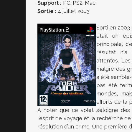
Support :
PC, PS2, Mac
Sortie :
4 juillet 2003
Sorti en 2003
était un épi
principale, c
résultat n'
attentes. Les
malgré des gr
a été semble-
pas été term
mondes, mais
efforts de la 
A noter que ce volet s’éloigne des
l’esprit de voyage et la recherche de
résolution d’un crime. Une première d