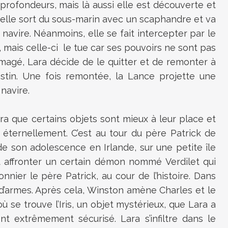
profondeurs, mais là aussi elle est découverte et
, elle sort du sous-marin avec un scaphandre et va
navire. Néanmoins, elle se fait intercepter par le
e, mais celle-ci le tue car ses pouvoirs ne sont pas
magé, Lara décide de le quitter et de remonter à
estin. Une fois remontée, la Lance projette une
navire.
a que certains objets sont mieux à leur place et
r éternellement. C’est au tour du père Patrick de
e son adolescence en Irlande, sur une petite île
it affronter un certain démon nommé Verdilet qui
nier le père Patrick, au cour de l’histoire. Dans
d’armes. Après cela, Winston amène Charles et le
ù se trouve l’Iris, un objet mystérieux, que Lara a
 extrêmement sécurisé. Lara s’infiltre dans le