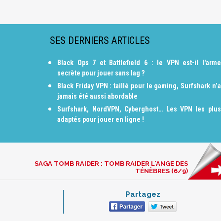
SES DERNIERS ARTICLES
Black Ops 7 et Battlefield 6 : le VPN est-il l'arme
secrète pour jouer sans lag ?
Black Friday VPN : taillé pour le gaming, Surfshark n’a
jamais été aussi abordable
Surfshark, NordVPN, Cyberghost… Les VPN les plus
adaptés pour jouer en ligne !
SAGA TOMB RAIDER : TOMB RAIDER L'ANGE DES
TÉNÈBRES (6/9)
Partagez