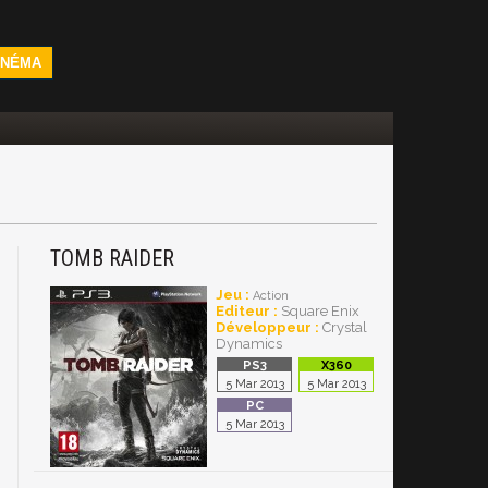
INÉMA
TOMB RAIDER
Jeu :
Action
Editeur :
Square Enix
Développeur :
Crystal
Dynamics
5 Mar 2013
5 Mar 2013
5 Mar 2013