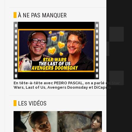
À NE PAS MANQUER
En tête-à-tête avec PEDRO PASCAL, on a parlé de Star
Wars, Last of Us, Avengers Doomsday et DiCaprio
LES VIDÉOS