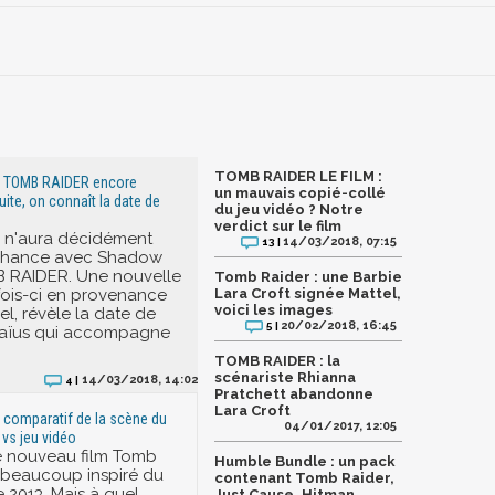
TOMB RAIDER LE FILM :
e TOMB RAIDER encore
un mauvais copié-collé
uite, on connaît la date de
du jeu vidéo ? Notre
verdict sur le film
x n'aura décidément
14/03/2018, 07:15
13 |
chance avec Shadow
B RAIDER. Une nouvelle
Tomb Raider : une Barbie
 fois-ci en provenance
Lara Croft signée Mattel,
voici les images
iel, révèle la date de
20/02/2018, 16:45
5 |
e laïus qui accompagne
TOMB RAIDER : la
scénariste Rhianna
14/03/2018, 14:02
4 |
Pratchett abandonne
Lara Croft
 comparatif de la scène du
04/01/2017, 12:05
 vs jeu vidéo
 le nouveau film Tomb
Humble Bundle : un pack
t beaucoup inspiré du
contenant Tomb Raider,
 2013. Mais à quel
Just Cause, Hitman