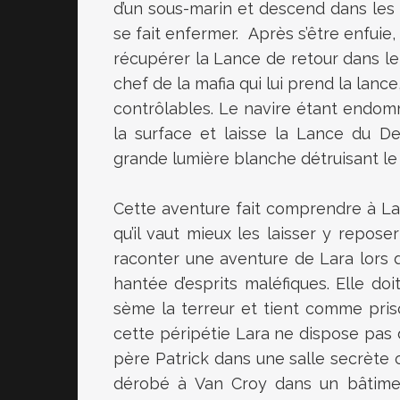
d’un sous-marin et descend dans les 
se fait enfermer. Après s’être enfuie
récupérer la Lance de retour dans le 
chef de la mafia qui lui prend la lanc
contrôlables. Le navire étant endom
la surface et laisse la Lance du D
grande lumière blanche détruisant le 
Cette aventure fait comprendre à Lar
qu’il vaut mieux les laisser y repose
raconter une aventure de Lara lors d
hantée d’esprits maléfiques. Elle do
sème la terreur et tient comme prison
cette péripétie Lara ne dispose pas 
père Patrick dans une salle secrète o
dérobé à Van Croy dans un bâtiment