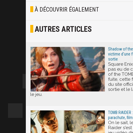
Blasé
À DÉCOUVRIR ÉGALEMENT
Osef
AUTRES ARTICLES
Joyeux
Excité
Shadow of th
victime d'une f
sortie
Square Eni
pas eu de 
of the TOM
fuite, cette
du site offic
sortie et l
le jeu.
TOMB RAIDER :
parachute, film
On le sait,
Raider s'es
jeu vidéo de