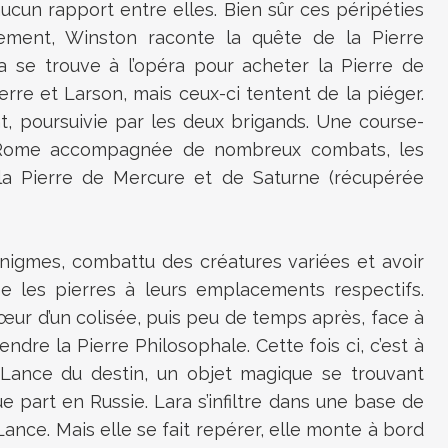
 aucun rapport entre elles. Bien sûr ces péripéties
rement, Winston raconte la quête de la Pierre
a se trouve à l’opéra pour acheter la Pierre de
e et Larson, mais ceux-ci tentent de la piéger.
ent, poursuivie par les deux brigands. Une course-
e Rome accompagnée de nombreux combats, les
la Pierre de Mercure et de Saturne (récupérée
nigmes, combattu des créatures variées et avoir
se les pierres à leurs emplacements respectifs.
œur d’un colisée, puis peu de temps après, face à
ndre la Pierre Philosophale. Cette fois ci, c’est à
a Lance du destin, un objet magique se trouvant
 part en Russie. Lara s’infiltre dans une base de
 Lance. Mais elle se fait repérer, elle monte à bord