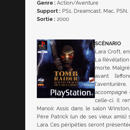
Genre :
Action/Aventure
Support :
PS1, Dreamcast, Mac, PSN,
Sortie :
2000
SCÉNARIO
Lara Croft, en
La Révélation
morte. Malgré
avant l’eff
l'aventuriè
accompagné d
celle-ci. Il
Manoir. Assis dans le salon Winston,
Père Patrick (un de ses vieux amis)
Lara. Ces péripéties seront présenté