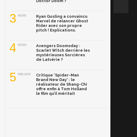
Doctor Doom ?
3
NEWS
Ryan Gosling a convaincu
Marvel de relancer Ghost
Rider avec son propre
pitch ! Explications.
4
NEWS
Avengers Doomsday :
Scarlet Witch derrière les
mystérieuses Sorcières
de Latvérie ?
5
PREVIEW
Critique 'Spider-Man
Brand New Day' : le
réalisateur de Shang-Chi
offre enfin à Tom Holland
le film qu’il méritait