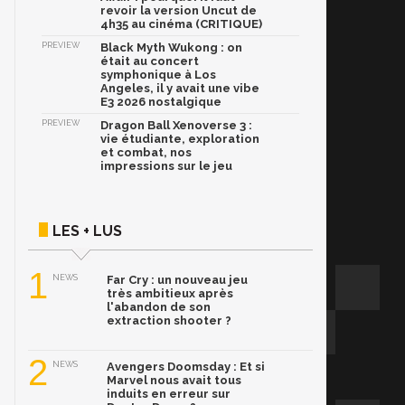
revoir la version Uncut de
4h35 au cinéma (CRITIQUE)
PREVIEW
Black Myth Wukong : on
était au concert
symphonique à Los
Angeles, il y avait une vibe
E3 2026 nostalgique
PREVIEW
Dragon Ball Xenoverse 3 :
vie étudiante, exploration
et combat, nos
impressions sur le jeu
LES + LUS
1
NEWS
Far Cry : un nouveau jeu
très ambitieux après
l'abandon de son
extraction shooter ?
2
NEWS
Avengers Doomsday : Et si
Marvel nous avait tous
induits en erreur sur