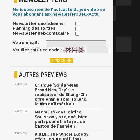
Ne loupez rien de l'actualité du jeu vidéo en
vous abonnant aux newsletters JeuxActu.
Newsletter quotidienne
Planning des sorties
Newsletter hebdomadaire
Votre email :
Veuillez saisir ce code :
AUTRES PREVIEWS
PREVIEW
Critique 'Spider-Man
Brand New Day' : le
réalisateur de Shang-Chi
offre enfin à Tom Holland
le film qu’il méritait
PREVIEW
Marvel Tōkon Fighting
Souls : on y a rejoué, bien
parti pour être le jeu de
baston de l'année ?
PREVIEW
Kill Bill The Whole Bloody
Affair : pourquoi il faut