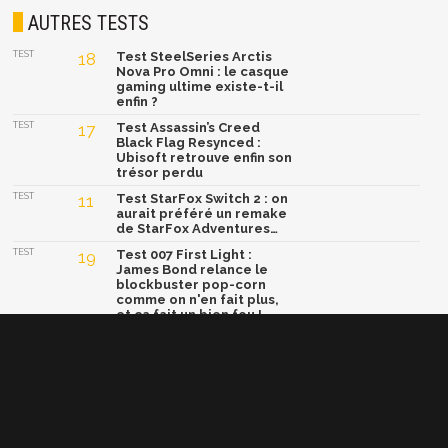
AUTRES TESTS
TEST
18
Test SteelSeries Arctis
Nova Pro Omni : le casque
gaming ultime existe-t-il
enfin ?
TEST
17
Test Assassin’s Creed
Black Flag Resynced :
Ubisoft retrouve enfin son
trésor perdu
TEST
11
Test StarFox Switch 2 : on
aurait préféré un remake
de StarFox Adventures…
TEST
19
Test 007 First Light :
James Bond relance le
blockbuster pop-corn
comme on n'en fait plus,
et ça fait un bien fou !
TEST
15
Test Yoshi and the
Mysterious Book : un
concept génial, mais une
formule trop sage