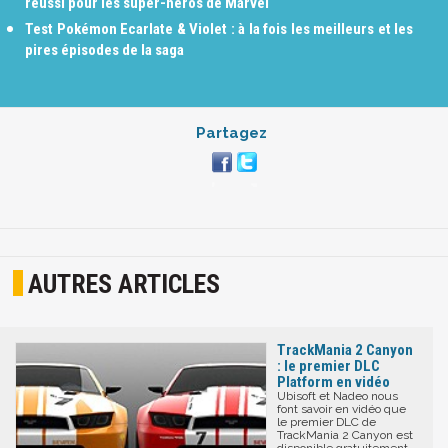
réussi pour les super-héros de Marvel
Test Pokémon Ecarlate & Violet : à la fois les meilleurs et les
pires épisodes de la saga
Partagez
AUTRES ARTICLES
TrackMania 2 Canyon
: le premier DLC
Platform en vidéo
Ubisoft et Nadeo nous
font savoir en vidéo que
le premier DLC de
TrackMania 2 Canyon est
disponible gratuitement