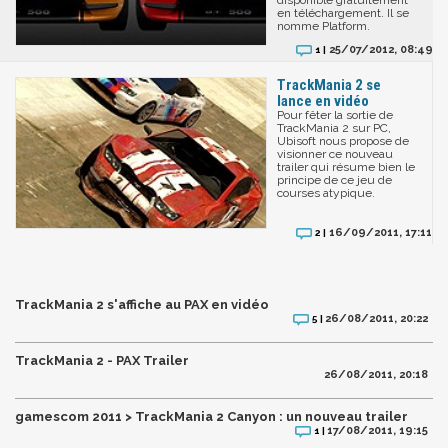
en téléchargement. Il se
nomme Platform.
25/07/2012, 08:49
1 |
TrackMania 2 se
lance en vidéo
Pour fêter la sortie de
TrackMania 2 sur PC,
Ubisoft nous propose de
visionner ce nouveau
trailer qui résume bien le
principe de ce jeu de
courses atypique.
16/09/2011, 17:11
2 |
TrackMania 2 s'affiche au PAX en vidéo
26/08/2011, 20:22
5 |
TrackMania 2 - PAX Trailer
26/08/2011, 20:18
gamescom 2011 > TrackMania 2 Canyon : un nouveau trailer
17/08/2011, 19:15
1 |