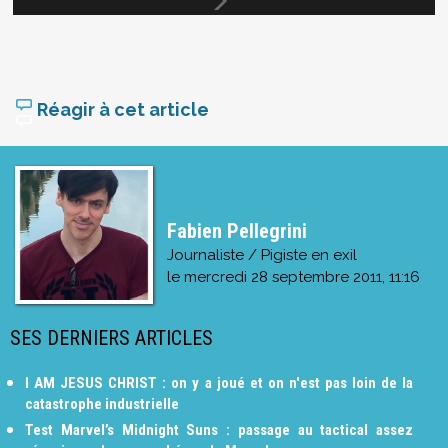
Réagir à cet article
Fabien Pellegrini
Journaliste / Pigiste en exil
le
mercredi 28 septembre 2011, 11:16
SES DERNIERS ARTICLES
I AM JESUS CHRIST : on y a joué et on n'est pas loin de la
catastrophe industrielle
Test Marvel’s Midnight Suns : passage au tactical assez