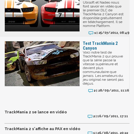
Ubisoft et Nadeo nous
font savoir en vidéo que
le premier DLC de
TrackMania 2 Canyon est
disponible gratuitement
en téléchargement. Il se
nomme Platform.
25/07/2012, 08:49
1 |
Test TrackMania 2
Canyon
Voici notre test de
TrackMania 2 qui prouve
que la série passe la
vitesse supérieure et
devient plus
communautaire que
jamais. Les amateurs du
jeu original ne seront pas
déçus.
28/09/2011, 11:16
2 |
TrackMania 2 se lance en vidéo
16/09/2011, 17:11
2 |
TrackMania 2 s'affiche au PAX en vidéo
26/08/2011, 20:22
5 |