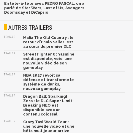
En tête-à-tête avec PEDRO PASCAL, on a
parlé de Star Wars, Last of Us, Avengers
Doomsday et DiCaprio
AUTRES TRAILERS
TRAILER
Mafia The Old Country : le
retour d'Ennio Salieri est
au cœur du premier DLC
TRAILER
Street Fighter 6 : Yasmine
est disponible, voici une
nouvelle vidéo de son
gameplay
TRAILER
NBA 2K27 revoit sa
défense et transforme le
système de dunks,
nouveau gameplay
TRAILER
Dragon Ball: Sparking!
Zero : le DLC Super Limit-
Breaking NEO est
disponible avec un
contenu colossal
TRAILER
Crazy Taxi World Tour :
une nouvelle vidéo et une
bêta multijoueur arrive