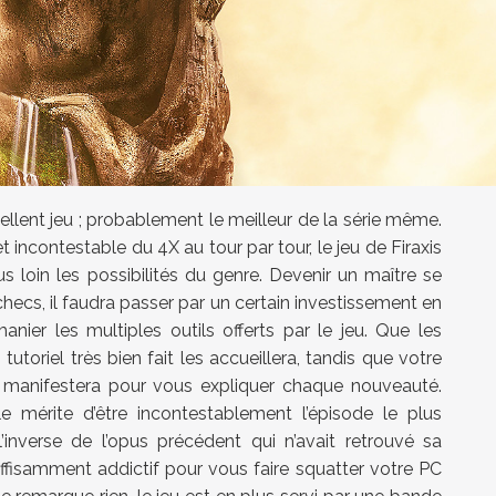
xcellent jeu ; probablement le meilleur de la série même.
 incontestable du 4X au tour par tour, le jeu de Firaxis
s loin les possibilités du genre. Devenir un maître se
ecs, il faudra passer par un certain investissement en
ier les multiples outils offerts par le jeu. Que les
tutoriel très bien fait les accueillera, tandis que votre
e manifestera pour vous expliquer chaque nouveauté.
 le mérite d’être incontestablement l’épisode le plus
’inverse de l’opus précédent qui n’avait retrouvé sa
ffisamment addictif pour vous faire squatter votre PC