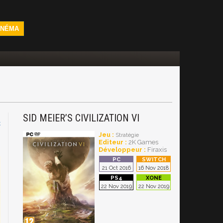
INÉMA
SID MEIER’S CIVILIZATION VI
C
Jeu :
Stratégie
Editeur :
2K Games
Développeur :
Firaxis
21 Oct 2016
16 Nov 2018
22 Nov 2019
22 Nov 2019