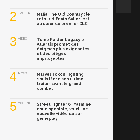
2
TRAILER
Mafia The Old Country : le
retour d'Ennio Salieri est
au cœur du premier DLC
3
VIDÉO
Tomb Raider Legacy of
Atlantis promet des
énigmes plus exigeantes
et des pièges
impitoyables
4
NEWS
Marvel Tōkon Fighting
Souls lâche son ultime
trailer avant le grand
combat
5
TRAILER
Street Fighter 6 : Yasmine
est disponible, voici une
nouvelle vidéo de son
gameplay