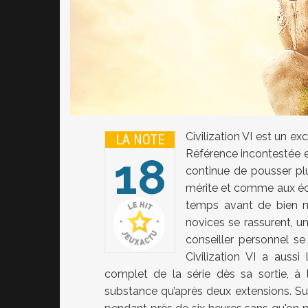
Civilization VI est un e
LA NOTE
Référence incontestée et
18
continue de pousser plu
mérite et comme aux éch
temps avant de bien man
20
novices se rassurent, un 
conseiller personnel s
Civilization VI a aussi
complet de la série dès sa sortie, à l
substance qu’après deux extensions. Su