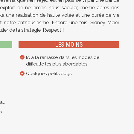
 remarque rien, le jeu est en plus servi par une bande
t l’exploit de ne jamais nous saouler, même après des
ela une réalisation de haute volée et une durée de vie
t notre enthousiasme. Encore une fois, Sidney Meier
lier de la stratégie. Respect !
LES MOINS
IA a la ramasse dans les modes de
difficulté les plus abordables
Quelques petits bugs
eau
s