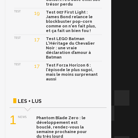
trésor perdu
TEST
19
Test 007 First Light :
James Bond relance le
blockbuster pop-corn
comme on n'en fait plus,
et ça fait un bien fou !
TEST
17
Test LEGO Batman
L'Héritage du Chevalier
Noir : une vraie
déclaration d’amour à
Batman
TEST
17
Test Forza Horizon 6 :
l'épisode le plus sugoi,
mais le moins surprenant
aussi
LES + LUS
1
NEWS
Phantom Blade Zero : le
développement est
bouclé, rendez-vous la
semaine prochaine pour
du très lourd