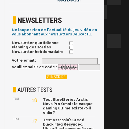
Red Death
NEWSLETTERS
Ne loupez rien de l'actualité du jeu vidéo en
vous abonnant aux newsletters JeuxActu.
Newsletter quotidienne
Planning des sorties
Newsletter hebdomadaire
Votre email :
Veuillez saisir ce code :
AUTRES TESTS
TEST
18
Test SteelSeries Arctis
Nova Pro Omni : le casque
gaming ultime existe-t-il
enfin ?
TEST
17
Test Assassin’s Creed
Black Flag Resynced :
Ubisoft retrouve enfin son