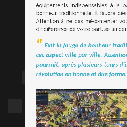
équipements indispensables à la b
bonheur traditionnelle, il faudra dé
Attention à ne pas mécontenter votr
d’indifférence de votre part, se lanc
Exit la jauge de bonheur tradi
cet aspect ville par ville. Attent
pourrait, après plusieurs tours d’
révolution en bonne et due forme.