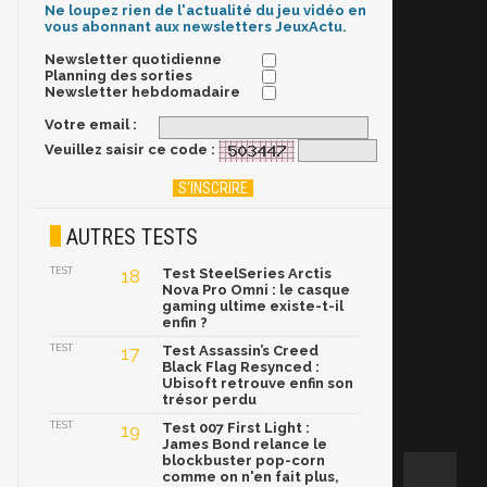
Ne loupez rien de l'actualité du jeu vidéo en
vous abonnant aux newsletters JeuxActu.
Newsletter quotidienne
Planning des sorties
Newsletter hebdomadaire
Votre email :
Veuillez saisir ce code :
AUTRES TESTS
TEST
18
Test SteelSeries Arctis
Nova Pro Omni : le casque
gaming ultime existe-t-il
enfin ?
TEST
17
Test Assassin’s Creed
Black Flag Resynced :
Ubisoft retrouve enfin son
trésor perdu
TEST
19
Test 007 First Light :
James Bond relance le
blockbuster pop-corn
comme on n'en fait plus,