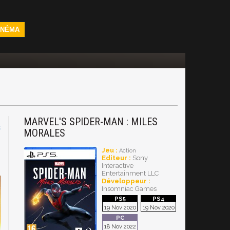
INÉMA
MARVEL'S SPIDER-MAN : MILES
C
MORALES
Jeu :
Action
Editeur :
Sony
Interactive
Entertainment LLC
Développeur :
Insomniac Games
19 Nov 2020
19 Nov 2020
18 Nov 2022