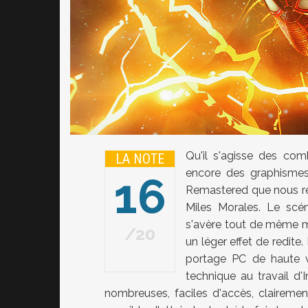
Qu'il s'agisse des com
LA NOTE
encore des graphismes
16
Remastered que nous rel
Miles Morales. Le scé
s'avère tout de même mo
20
un léger effet de redite
portage PC de haute 
technique au travail 
nombreuses, faciles d'accès, clairemen