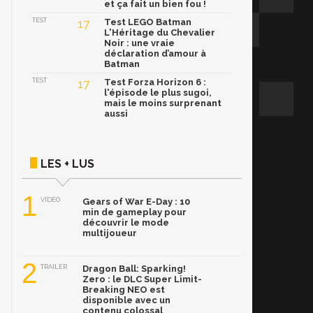
et ça fait un bien fou !
TEST
17
Test LEGO Batman
L'Héritage du Chevalier
Noir : une vraie
déclaration d’amour à
Batman
TEST
17
Test Forza Horizon 6 :
l'épisode le plus sugoi,
mais le moins surprenant
aussi
LES + LUS
1
VIDÉO
Gears of War E-Day : 10
min de gameplay pour
découvrir le mode
multijoueur
2
TRAILER
Dragon Ball: Sparking!
Zero : le DLC Super Limit-
Breaking NEO est
disponible avec un
contenu colossal