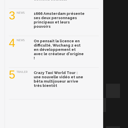
3
NEWS
1666 Amsterdam présente
ses deux personnages
principaux et leurs
pouvoirs
4
NEWS
On pensait la licence en
difficulté, Wuchang 2 est
en développement et
avec le créateur d'origine
!
5
TRAILER
Crazy Taxi World Tour :
une nouvelle vidéo et une
bêta multijoueur arrive
très bientôt