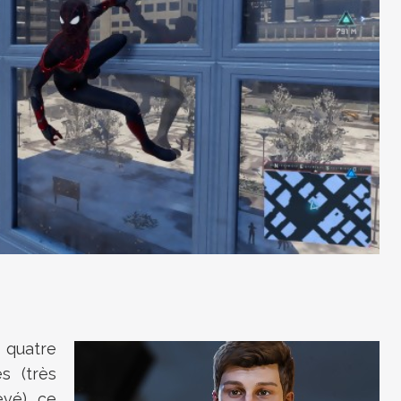
quatre
s (très
evé), ce