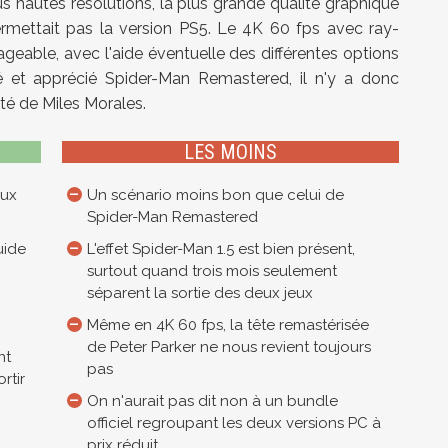
lus hautes résolutions, la plus grande qualité graphique
permettait pas la version PS5. Le 4K 60 fps avec ray-
sageable, avec l'aide éventuelle des différentes options
é et apprécié Spider-Man Remastered, il n'y a donc
té de Miles Morales.
LES MOINS
eux
Un scénario moins bon que celui de
Spider-Man Remastered
uide
L'effet Spider-Man 1.5 est bien présent,
surtout quand trois mois seulement
séparent la sortie des deux jeux
Même en 4K 60 fps, la tête remastérisée
de Peter Parker ne nous revient toujours
nt
pas
rtir
On n'aurait pas dit non à un bundle
officiel regroupant les deux versions PC à
prix réduit