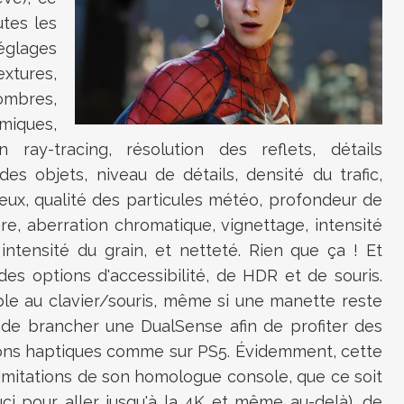
utes les
réglages
extures,
ombres,
miques,
 ray-tracing, résolution des reflets, détails
es objets, niveau de détails, densité du trafic,
veux, qualité des particules météo, profondeur de
re, aberration chromatique, vignettage, intensité
intensité du grain, et netteté. Rien que ça ! Et
es options d'accessibilité, de HDR et de souris.
able au clavier/souris, même si une manette reste
le de brancher une DualSense afin de profiter des
ions haptiques comme sur PS5. Évidemment, cette
 limitations de son homologue console, que ce soit
ci pour aller jusqu'à la 4K et même au-delà), de