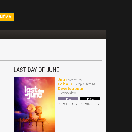
INÉMA
LAST DAY OF JUNE
4
Jeu :
Aventure
Editeur :
505 Games
Développeur :
Ovosonico
31 Août 2017
31 Août 2017