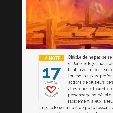
Difficile de ne pas se s
LA NOTE
of June. Si le jeu nous 
17
haut niveau, c’est surt
touche au plus profond
actions de plusieurs pers
20
alors qu’elle fourmille
personnage se dévoile au
rapidement à eux, à leur
amplifie le sentiment de perte ressenti 