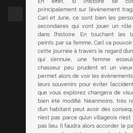
En effet, si l’histoire se con
principalement sur l’évènement trag
Carl et June, ce sont bien les pers
secondaires qui vont jouer un rôle
dans l’histoire. En touchant les t
peints par sa femme, Carl va pouvoir
cette journée à travers le regard d’u
qui s’ennuie, une femme esseul
chasseur peu prudent et un vieu
permet alors de voir les évènements 
leurs souvenirs pour éviter l’acciden
que vous explorez changera de visuel
bien été modifié. Néanmoins, très 
d’un habitant peut avoir des conséqu
n’est pas parce qu’un villageois n’est
pas lieu. Il faudra alors accorder le