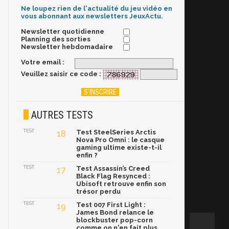
Ne loupez rien de l'actualité du jeu vidéo en
vous abonnant aux newsletters JeuxActu.
Newsletter quotidienne
Planning des sorties
Newsletter hebdomadaire
Votre email :
Veuillez saisir ce code :
AUTRES TESTS
TEST
18
Test SteelSeries Arctis
Nova Pro Omni : le casque
gaming ultime existe-t-il
enfin ?
TEST
17
Test Assassin’s Creed
Black Flag Resynced :
Ubisoft retrouve enfin son
trésor perdu
TEST
19
Test 007 First Light :
James Bond relance le
blockbuster pop-corn
comme on n'en fait plus,