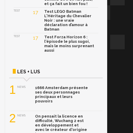
et ça fait un bien fou !
TEST
17
Test LEGO Batman
L'Héritage du Chevalier
Noir : une vraie
déclaration d’amour à
Batman
TEST
17
Test Forza Horizon 6 :
l'épisode le plus sugoi,
mais le moins surprenant
aussi
LES + LUS
1
NEWS
1666 Amsterdam présente
ses deux personnages
principaux et leurs
pouvoirs
2
NEWS
On pensait la licence en
difficulté, Wuchang 2 est
en développement et
avec le créateur d'origine