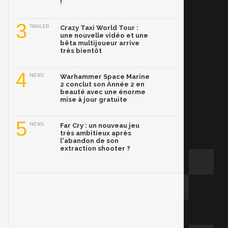
!
3
TRAILER
Crazy Taxi World Tour :
une nouvelle vidéo et une
bêta multijoueur arrive
très bientôt
4
NEWS
Warhammer Space Marine
2 conclut son Année 2 en
beauté avec une énorme
mise à jour gratuite
5
NEWS
Far Cry : un nouveau jeu
très ambitieux après
l'abandon de son
extraction shooter ?