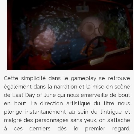
Cette simplicité dans le gameplay se retrouve
également dans la narration et la mise en scène
de Last Day of June qui nous émerveille de bout
en bout. La direction artistique du titre nous
plonge instantanément au sein de l’intrigue et
malgré des personnages sans yeux, on s’attache
à ces derniers dès le premier regard.