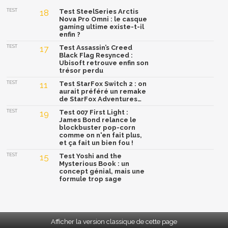
TEST
18
Test SteelSeries Arctis
Nova Pro Omni : le casque
gaming ultime existe-t-il
enfin ?
TEST
17
Test Assassin’s Creed
Black Flag Resynced :
Ubisoft retrouve enfin son
trésor perdu
TEST
11
Test StarFox Switch 2 : on
aurait préféré un remake
de StarFox Adventures…
TEST
19
Test 007 First Light :
James Bond relance le
blockbuster pop-corn
comme on n'en fait plus,
et ça fait un bien fou !
TEST
15
Test Yoshi and the
Mysterious Book : un
concept génial, mais une
formule trop sage
Afficher la version classique de cette page