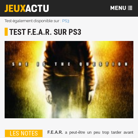
Test également disponible sur :
PS3
TEST F.E.A.R. SUR PS3
LES NOTES
F.E.A.R.
a peut-être un peu trop tarder avant