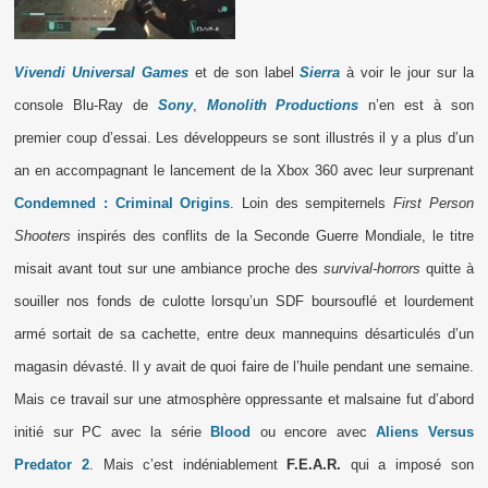
Vivendi Universal Games
et de son label
Sierra
à voir le jour sur la
console Blu-Ray de
Sony
,
Monolith Productions
n’en est à son
premier coup d’essai. Les développeurs se sont illustrés il y a plus d’un
an en accompagnant le lancement de la Xbox 360 avec leur surprenant
Condemned : Criminal Origins
. Loin des sempiternels
First Person
Shooters
inspirés des conflits de la Seconde Guerre Mondiale, le titre
misait avant tout sur une ambiance proche des
survival-horrors
quitte à
souiller nos fonds de culotte lorsqu’un SDF boursouflé et lourdement
armé sortait de sa cachette, entre deux mannequins désarticulés d’un
magasin dévasté. Il y avait de quoi faire de l’huile pendant une semaine.
Mais ce travail sur une atmosphère oppressante et malsaine fut d’abord
initié sur PC avec la série
Blood
ou encore avec
Aliens Versus
Predator 2
. Mais c’est indéniablement
F.E.A.R.
qui a imposé son