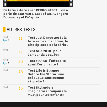
En tête-à-tête avec PEDRO PASCAL, on a
parlé de Star Wars, Last of Us, Avengers
Doomsday et DiCaprio
AUTRES TESTS
TEST
11
Test Just Dance 2018 : la
5
fête est vraiment finie, le
pire épisode de la série ?
TEST
17
Test NBA 2K18 : pour
l'amour du beau jeu
TEST
16
Test FIFA 18 : l'efficacité
3
avant l'originalité ?
TEST
15
Test Life is Strange
Before the Storm : une
préquelle sans aucune
séquelle ?
TEST
16
Test Skylanders
Imaginators : toujours le
must pour les enfants !