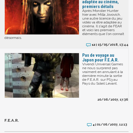
adaptée au cinéma,
premiers détails
Après Monster Hunter
hier avec Milla Jovovich,
une autre licence du jeu
vidéo va être adaptée au
cinéma. Il s'agit de FEAR
et voici les premiers
éléments que l'on connaît
désormais.
15/05/2018, 13:44
12 |
Pas de voyage au
Japon pour F.E.A.R.
Vivendi Universal Games
ne nous surprend pas
vraiment en annulant à la
dernière minute la sortie
de F.E.A.R. sur PS3 au
Pays du Soleil Levant.
20/06/2007, 17:36
F.E.A.R.
01/06/2007, 12:13
4 |