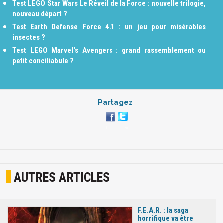
Test LEGO Star Wars Le Réveil de la Force : nouvelle trilogie,
nouveau départ ?
Test Earth Defense Force 4.1 : un jeu pour misérables
insectes ?
Test LEGO Marvel's Avengers : grand rassemblement ou
petit conciliabule ?
Partagez
AUTRES ARTICLES
F.E.A.R. : la saga
horrifique va être