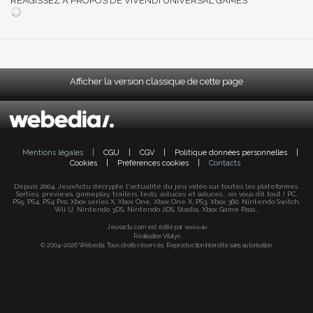
RÉAGISSEZ A PROPOS DE VIVENDI UNIVERSAL GAMES
Afficher la version classique de cette page
Mentions légales
|
CGU
|
CGV
|
Politique données personnelles
|
Cookies
|
Préférences cookies
|
Contacts
Depuis 2004, JeuxActu décrypte l'actualité du jeu vidéo sur toutes les plateformes.
Sorties, previews, gameplay, trailers, tests, astuces et soluces... on vous dit tout ! PC,
PS5, PS4, PS4 Pro, Xbox series X, Xbox One, Xbox One X, PS3, Xbox 360, Nintendo Switch,
Wii U, Nintendo 3DS, Nintendo 2DS, Stadia, Xbox Game Pass...
Jeuxactu.com est édité par
Webedia
Réalisation Vitalyn
© 2004-2026 Webedia. Tous droits réservés. Reproduction interdite sans autorisation.