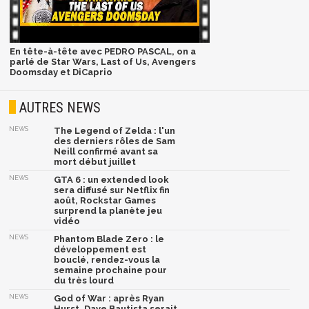
En tête-à-tête avec PEDRO PASCAL, on a
parlé de Star Wars, Last of Us, Avengers
Doomsday et DiCaprio
AUTRES NEWS
NEWS
The Legend of Zelda : l'un
des derniers rôles de Sam
Neill confirmé avant sa
mort début juillet
NEWS
GTA 6 : un extended look
sera diffusé sur Netflix fin
août, Rockstar Games
surprend la planète jeu
vidéo
NEWS
Phantom Blade Zero : le
développement est
bouclé, rendez-vous la
semaine prochaine pour
du très lourd
NEWS
God of War : après Ryan
Hurst, Dave Bautista serait