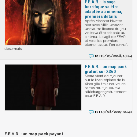
F.E.A.R. : la saga
horrifique va être
adaptée au cinéma,
premiers détails
Après Monster Hunter
hier avec Milla Jovovich,
une autre licence du jeu
vidéo va être adaptée au
cinéma. Il s'agit de FEAR
et voici les premiers
éléments que l'on connaît
désormais.
15/05/2018, 13:44
12 |
F.E.A.R. : un map pack
gratuit sur X360
Sierra vient de rajouter
sur le Marketplace de la
Xbox 360 trois nouvelles
cartes multijoueurs à
télécharger gratuitement
pour F.E.A.R.
13/08/2007, 11:42
10 |
F.E.A.R. : un map pack payant