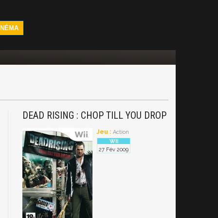
INÉMA
DEAD RISING : CHOP TILL YOU DROP
i
Jeu :
Action
27 Fév 2009