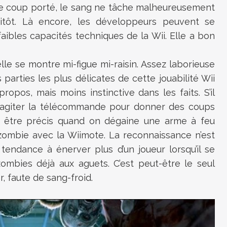
e coup porté, le sang ne tâche malheureusement
sitôt. Là encore, les développeurs peuvent se
aibles capacités techniques de la Wii. Elle a bon
elle se montre mi-figue mi-raisin. Assez laborieuse
 parties les plus délicates de cette jouabilité Wii
opos, mais moins instinctive dans les faits. S’il
 d’agiter la télécommande pour donner des coups
ir être précis quand on dégaine une arme à feu
 zombie avec la Wiimote. La reconnaissance n’est
 tendance à énerver plus d’un joueur lorsqu’il se
ombies déjà aux aguets. C’est peut-être le seul
, faute de sang-froid.