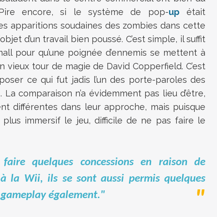
Pire encore, si le système de pop-
up
était
es apparitions soudaines des zombies dans cette
bjet d’un travail bien poussé. C’est simple, il suffit
mall pour qu’une poignée d’ennemis se mettent à
 vieux tour de magie de David Copperfield. C’est
poser ce qui fut jadis l’un des porte-paroles des
. La comparaison n’a évidemment pas lieu d’être,
nt différentes dans leur approche, mais puisque
lus immersif le jeu, difficile de ne pas faire le
 faire quelques concessions en raison de
 à la Wii, ils se sont aussi permis quelques
le gameplay également."