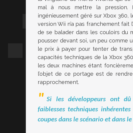
mal à nous mettre la pression. 
ingénieusement géré sur Xbox 360, l
version Wii n’a pas franchement fait l’o
de se balader dans les couloirs du 
pousser devant soi, un peu comme un
le prix à payer pour tenter de trans
capacités techniques de la Xbox 360
les deux machines étant foncièreme
l’objet de ce portage est de rendre p
rapprochement.
Si les développeurs ont dû
faiblesses techniques inhérentes
coupes dans le scénario et dans 