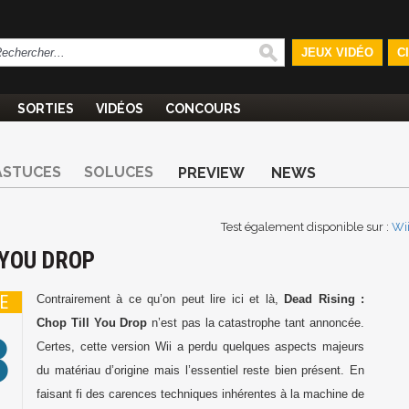
JEUX VIDÉO
C
SORTIES
VIDÉOS
CONCOURS
ASTUCES
SOLUCES
PREVIEW
NEWS
Test également disponible sur :
Wi
 YOU DROP
E
Contrairement à ce qu’on peut lire ici et là,
Dead Rising :
3
Chop Till You Drop
n’est pas la catastrophe tant annoncée.
Certes, cette version Wii a perdu quelques aspects majeurs
du matériau d’origine mais l’essentiel reste bien présent. En
faisant fi des carences techniques inhérentes à la machine de