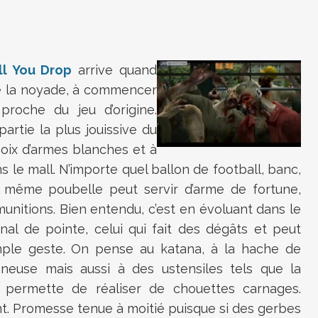
ll You Drop
arrive quand
 la noyade, à commencer
roche du jeu d’origine.
artie la plus jouissive du
oix d’armes blanches et à
s le mall. N’importe quel ballon de football, banc,
u même poubelle peut servir d’arme de fortune,
munitions. Bien entendu, c’est en évoluant dans le
enal de pointe, celui qui fait des dégâts et peut
ple geste. On pense au katana, à la hache de
onneuse mais aussi à des ustensiles tels que la
permette de réaliser de chouettes carnages.
t. Promesse tenue à moitié puisque si des gerbes