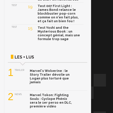
TEST
19
Test 007 First Light :
James Bond relance le
blockbuster pop-corn
comme on n'en fait plus,
et ça fait un bien fou !
TEST
15
Test Yoshi and the
Mysterious Book : un
concept génial, mais une
formule trop sage
LES + LUS
1
TRAILER
Marvel's Wolverine : le
Story Trailer dévoile un
Logan plus torturé que
jamais
2
NEWS
Marvel Tokon: Fighting
Souls : Cyclope Phénix
sera le 1er perso en DLC,
première vidéo