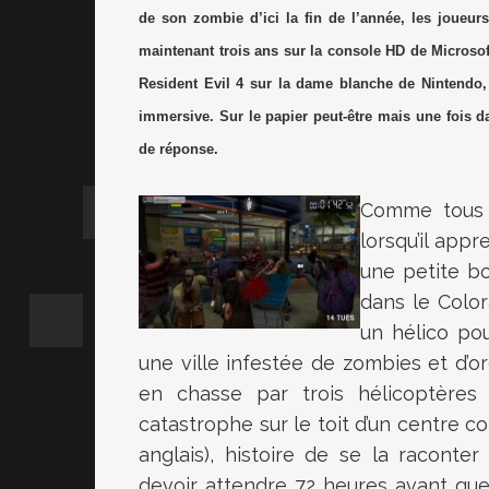
de son zombie d’ici la fin de l’année, les joueur
maintenant trois ans sur la console HD de Microsoft
Resident Evil 4 sur la dame blanche de Nintendo,
immersive. Sur le papier peut-être mais une fois d
de réponse.
Comme tous l
lorsqu’il app
une petite b
dans le Colo
un hélico pou
une ville infestée de zombies et d’or
en chasse par trois hélicoptère
catastrophe sur le toit d’un centre c
anglais), histoire de se la raconter
devoir attendre 72 heures avant que 