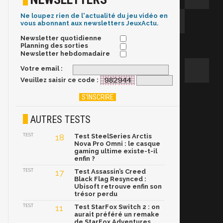
Ne loupez rien de l'actualité du jeu vidéo en
vous abonnant aux newsletters JeuxActu.
Newsletter quotidienne
Planning des sorties
Newsletter hebdomadaire
Votre email :
Veuillez saisir ce code :
AUTRES TESTS
TEST
18
Test SteelSeries Arctis
Nova Pro Omni : le casque
gaming ultime existe-t-il
enfin ?
TEST
17
Test Assassin’s Creed
Black Flag Resynced :
Ubisoft retrouve enfin son
trésor perdu
TEST
11
Test StarFox Switch 2 : on
aurait préféré un remake
de StarFox Adventures…