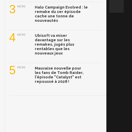
3
NEWS
Halo Campaign Evolved : le
remake du 1er épisode
cache une tonne de
nouveautés
4
NEWS
Ubisoft va miser
davantage sur les
remakes, jugés plus
rentables que les
nouveaux jeux
5
NEWS
Mauvaise nouvelle pour
les fans de Tomb Raider,
l'épisode "Catalyst" est
repoussé à 2028 !