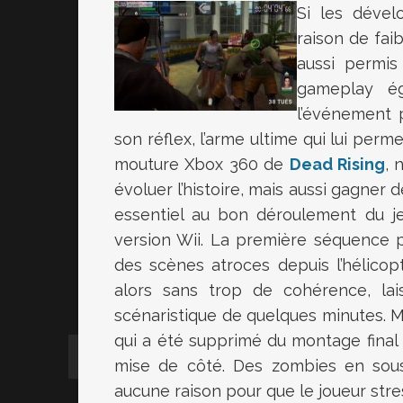
Si les dével
raison de fai
aussi permis
gameplay ég
l’événement 
son réflex, l’arme ultime qui lui permet
mouture Xbox 360 de
Dead Rising
, 
évoluer l’histoire, mais aussi gagner 
essentiel au bon déroulement du j
version Wii. La première séquence 
des scènes atroces depuis l’hélico
alors sans trop de cohérence, lai
scénaristique de quelques minutes. M
qui a été supprimé du montage final p
mise de côté. Des zombies en sous
aucune raison pour que le joueur stres