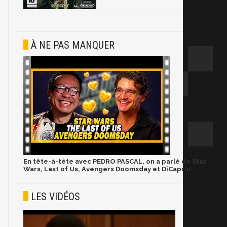
À NE PAS MANQUER
En tête-à-tête avec PEDRO PASCAL, on a parlé de Star
Wars, Last of Us, Avengers Doomsday et DiCaprio
LES VIDÉOS