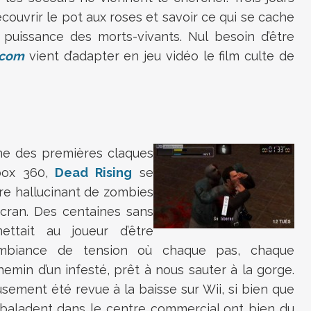
écouvrir le pot aux roses et savoir ce qui se cache
puissance des morts-vivants. Nul besoin d’être
com
vient d’adapter en jeu vidéo le film culte de
une des premières claques
box 360,
Dead Rising
se
re hallucinant de zombies
écran. Des centaines sans
ettait au joueur d’être
mbiance de tension où chaque pas, chaque
emin d’un infesté, prêt à nous sauter à la gorge.
ement été revue à la baisse sur Wii, si bien que
e baladent dans le centre commercial ont bien du