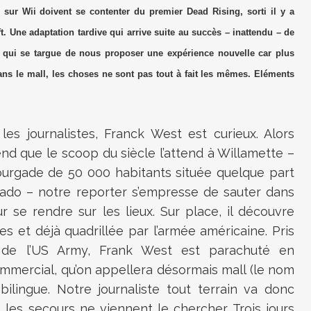
s sur Wii doivent se contenter du premier Dead Rising, sorti il y a
. Une adaptation tardive qui arrive suite au succès – inattendu – de
 qui se targue de nous proposer une expérience nouvelle car plus
ans le mall, les choses ne sont pas tout à fait les mêmes. Eléments
es journalistes, Franck West est curieux. Alors
rend que le scoop du siècle l’attend à Willamette –
ourgade de 50 000 habitants située quelque part
rado – notre reporter s’empresse de sauter dans
r se rendre sur les lieux. Sur place, il découvre
es et déjà quadrillée par l’armée américaine. Pris
s de l’US Army, Frank West est parachuté en
ommercial, qu’on appellera désormais mall (le nom
 bilingue. Notre journaliste tout terrain va donc
les secours ne viennent le chercher. Trois jours