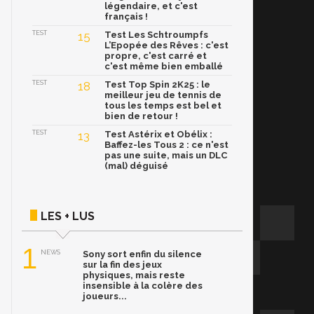
légendaire, et c'est
français !
TEST
15
Test Les Schtroumpfs
L’Epopée des Rêves : c'est
propre, c'est carré et
c'est même bien emballé
TEST
18
Test Top Spin 2K25 : le
meilleur jeu de tennis de
tous les temps est bel et
bien de retour !
TEST
13
Test Astérix et Obélix :
Baffez-les Tous 2 : ce n'est
pas une suite, mais un DLC
(mal) déguisé
LES + LUS
1
NEWS
Sony sort enfin du silence
sur la fin des jeux
physiques, mais reste
insensible à la colère des
joueurs...