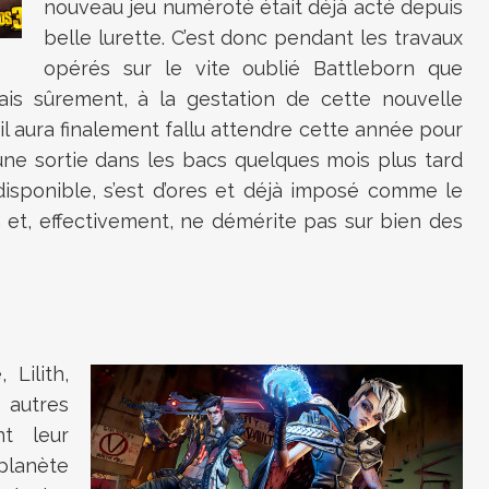
nouveau jeu numéroté était déjà acté depuis
belle lurette. C’est donc pendant les travaux
opérés sur le vite oublié Battleborn que
is sûrement, à la gestation de cette nouvelle
il aura finalement fallu attendre cette année pour
 une sortie dans les bacs quelques mois plus tard
disponible, s’est d’ores et déjà imposé comme le
 et, effectivement, ne démérite pas sur bien des
Lilith,
autres
nt leur
 planète