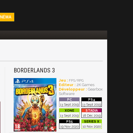
INÉMA
BORDERLANDS 3
4
Jeu :
FPS/RPG
Editeur :
2K Games
Développeur :
Gearbox
Software
13 Sept 2019
13 Sept 2019
13 Sept 2019
18 Déc 2019
19 Nov 2020
10 Nov 2020