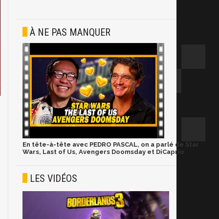
À NE PAS MANQUER
En tête-à-tête avec PEDRO PASCAL, on a parlé de Star
Wars, Last of Us, Avengers Doomsday et DiCaprio
LES VIDÉOS