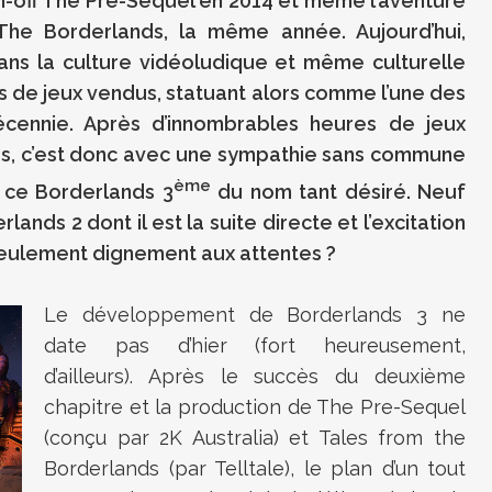
n-off The Pre-Sequel en 2014 et même l’aventure
 The Borderlands, la même année. Aujourd’hui,
ns la culture vidéoludique et même culturelle
ns de jeux vendus, statuant alors comme l’une des
écennie. Après d’innombrables heures de jeux
s, c’est donc avec une sympathie sans commune
ème
, ce Borderlands 3
du nom tant désiré. Neuf
ands 2 dont il est la suite directe et l’excitation
seulement dignement aux attentes ?
Le développement de Borderlands 3 ne
date pas d’hier (fort heureusement,
d’ailleurs). Après le succès du deuxième
chapitre et la production de The Pre-Sequel
(conçu par 2K Australia) et Tales from the
Borderlands (par Telltale), le plan d’un tout