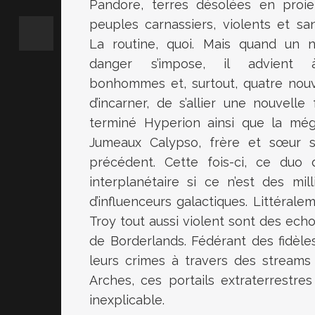
Pandore, terres désolées en proi
peuples carnassiers, violents et san
La routine, quoi. Mais quand un 
danger s’impose, il advient
bonhommes et, surtout, quatre nouv
d’incarner, de s’allier une nouvell
terminé Hyperion ainsi que la még
Jumeaux Calypso, frère et sœur 
précédent. Cette fois-ci, ce duo d
interplanétaire si ce n’est des mi
d’influenceurs galactiques. Littéra
Troy tout aussi violent sont des ech
de Borderlands. Fédérant des fidèle
leurs crimes à travers des streams
Arches, ces portails extraterrestre
inexplicable.