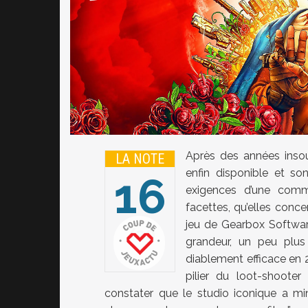
Après des années insout
LA NOTE
enfin disponible et s
16
exigences d’une comm
facettes, qu’elles conce
jeu de Gearbox Softwar
20
grandeur, un peu plus
diablement efficace en 2
pilier du loot-shoote
constater que le studio iconique a mi