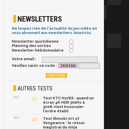
NEWSLETTERS
Ne loupez rien de l'actualité du jeu vidéo en
vous abonnant aux newsletters JeuxActu.
Newsletter quotidienne
Planning des sorties
Newsletter hebdomadaire
Votre email :
Veuillez saisir ce code :
AUTRES TESTS
TEST
17
Test KTC H27E6 : quand un
écran 4K HDR 300Hz à
320€ vient bousculer
l'ordre établi
TEST
18
Test Shinobi Art of
Vengeance : le retour
magistral du ninja