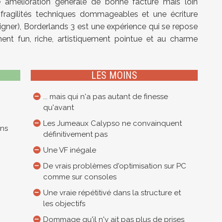
 amélioration générale de bonne facture mais loin
s fragilités techniques dommageables et une écriture
igner), Borderlands 3 est une expérience qui se repose
ement fun, riche, artistiquement pointue et au charme
LES MOINS
... mais qui n'a pas autant de finesse
qu'avant
Les Jumeaux Calypso ne convainquent
ans
définitivement pas
Une VF inégale
De vrais problèmes d'optimisation sur PC
comme sur consoles
Une vraie répétitivé dans la structure et
les objectifs
Dommage qu'il n'y ait pas plus de prises