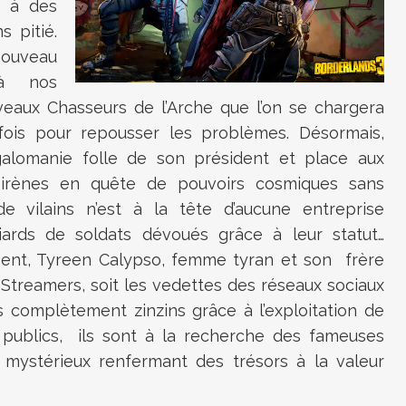
e à des
s pitié.
nouveau
 à nos
eaux Chasseurs de l’Arche que l’on se chargera
e fois pour repousser les problèmes. Désormais,
alomanie folle de son président et place aux
sirènes en quête de pouvoirs cosmiques sans
e vilains n’est à la tête d’aucune entreprise
lliards de soldats dévoués grâce à leur statut…
lement, Tyreen Calypso, femme tyran et son frère
oStreamers, soit les vedettes des réseaux sociaux
s complètement zinzins grâce à l’exploitation de
 publics, ils sont à la recherche des fameuses
s mystérieux renfermant des trésors à la valeur