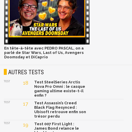
En tête-à-tête avec PEDRO PASCAL, on a
parlé de Star Wars, Last of Us, Avengers
Doomsday et DiCaprio
AUTRES TESTS
TEST
18
Test SteelSeries Arctis
Nova Pro Omni : le casque
gaming ultime existe-t-il
enfin ?
TEST
17
Test Assassin’s Creed
Black Flag Resynced :
Ubisoft retrouve enfin son
trésor perdu
TEST
19
Test 007 First Light :
James Bond relance le