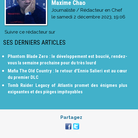
Maxime Chao
Journaliste / Rédacteur en Chef
le
samedi 2 décembre 2023, 19:06
Suivre ce rédacteur sur
SES DERNIERS ARTICLES
Phantom Blade Zero : le développement est bouclé, rendez-
vous la semaine prochaine pour du très lourd
Mafia The Old Country : le retour d'Ennio Salieri est au cœur
du premier DLC
Tomb Raider Legacy of Atlantis promet des énigmes plus
exigeantes et des pièges impitoyables
Partagez