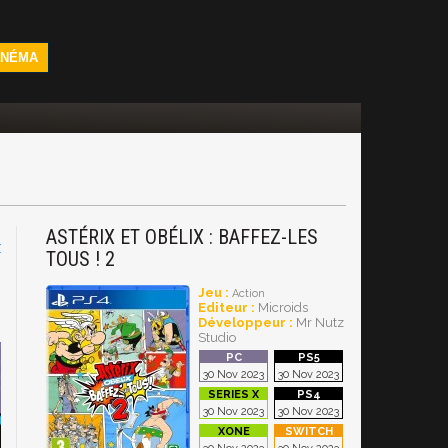
INÉMA
ASTÉRIX ET OBÉLIX : BAFFEZ-LES
X
TOUS ! 2
Jeu :
Action
Editeur :
Microids
Développeur :
Mr Nutz
Studio
30 Nov 2023
30 Nov 2023
30 Nov 2023
30 Nov 2023