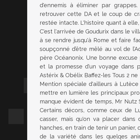
d'ennemis à éliminer par grappes. 
retrouver cette DA et le coup de c
restée intacte. L'histoire quant à ell
C'est l'arrivée de Goudurix dans le vil
à se rendre jusqu'à Rome et faire fa
soupçonné d’être mêlé au vol de l’Aq
père Océanonix. Une bonne excuse 
et la promesse d'un voyage dans pl
Astérix & Obélix Baffez-les Tous 2 ne
Mention spéciale d'ailleurs à Lutèc
mettre en lumière les principaux pro
manque évident de temps, Mr Nutz St
Certains décors, comme ceux de L
casser, mais qu'on va placer dans d
hanches, en train de tenir un panier, d
de la variété dans les quelqes ani