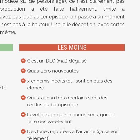
l modèle 3D de personnage), ce n'est clairement pas
production a été faite hâtivement, limite à
n'avez pas joué au 1er épisode, on passera un moment
n'est pas à la hauteur. Une jolie déception, avec certes
d même.
LES MOINS
C'est un DLC (mal) déguisé
Quasi zéro nouveautés
3 ennemis inédits (qui sont en plus des
 le
clones)
Quasi aucun boss (certains sont des
redites du 1er épisode)
Level design qui n'a aucun sens, qui fait
faire des va-et-vient
Des furies rajoutées à l'arrache (ça se voit
tellement)