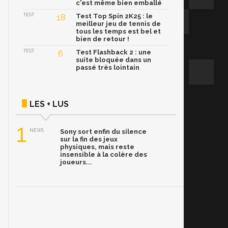
c'est même bien emballé
TEST
18
Test Top Spin 2K25 : le
meilleur jeu de tennis de
tous les temps est bel et
bien de retour !
TEST
6
Test Flashback 2 : une
suite bloquée dans un
passé très lointain
LES + LUS
1
NEWS
Sony sort enfin du silence
sur la fin des jeux
physiques, mais reste
insensible à la colère des
joueurs...