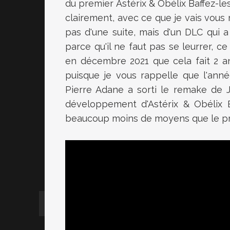
du premier Astérix & Obélix Baffez-le
clairement, avec ce que je vais vous 
pas d'une suite, mais d'un DLC qui 
parce qu'il ne faut pas se leurrer, c
en décembre 2021 que cela fait 2 a
puisque je vous rappelle que l'anné
Pierre Adane a sorti le remake de 
développement d'Astérix & Obélix B
beaucoup moins de moyens que le pre