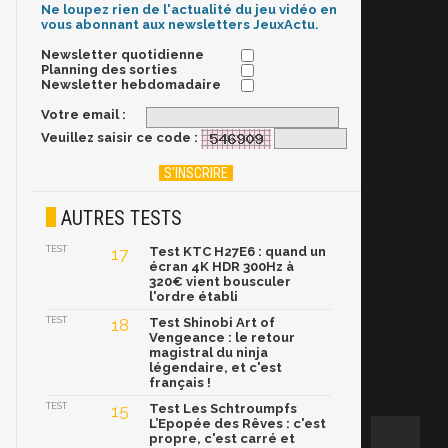
Ne loupez rien de l'actualité du jeu vidéo en
vous abonnant aux newsletters JeuxActu.
Newsletter quotidienne
Planning des sorties
Newsletter hebdomadaire
Votre email :
Veuillez saisir ce code :
AUTRES TESTS
TEST
17
Test KTC H27E6 : quand un
écran 4K HDR 300Hz à
320€ vient bousculer
l'ordre établi
TEST
18
Test Shinobi Art of
Vengeance : le retour
magistral du ninja
légendaire, et c'est
français !
TEST
15
Test Les Schtroumpfs
L’Epopée des Rêves : c'est
propre, c'est carré et