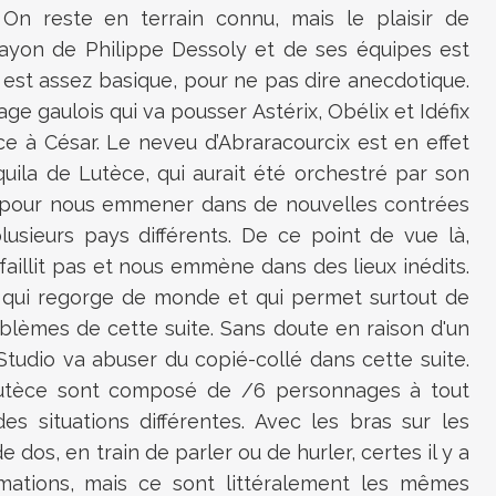
On reste en terrain connu, mais le plaisir de
rayon de Philippe Dessoly et de ses équipes est
e, est assez basique, pour ne pas dire anecdotique.
lage gaulois qui va pousser Astérix, Obélix et Idéfix
ce à César. Le neveu d’Abraracourcix est en effet
uila de Lutèce, qui aurait été orchestré par son
pour nous emmener dans de nouvelles contrées
usieurs pays différents. De ce point de vue là,
 faillit pas et nous emmène dans des lieux inédits.
e qui regorge de monde et qui permet surtout de
blèmes de cette suite. Sans doute en raison d'un
udio va abuser du copié-collé dans cette suite.
utèce sont composé de /6 personnages à tout
es situations différentes. Avec les bras sur les
e dos, en train de parler ou de hurler, certes il y a
mations, mais ce sont littéralement les mêmes