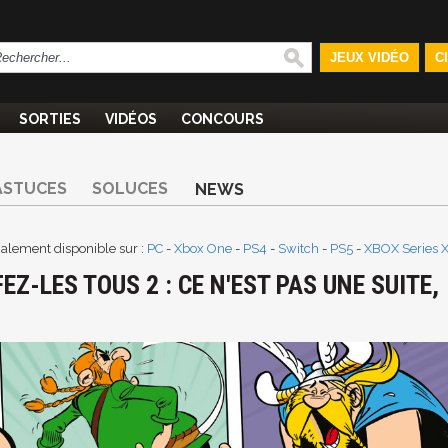
JEUX VIDÉO
C
SORTIES
VIDÉOS
CONCOURS
ASTUCES
SOLUCES
NEWS
galement disponible sur :
PC
-
Xbox One
-
PS4
-
Switch
-
PS5
-
XBOX Series 
EZ-LES TOUS 2 : CE N'EST PAS UNE SUITE,