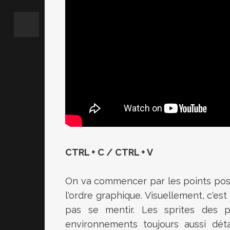
CTRL + C / CTRL + V
On va commencer par les points positi
l'ordre graphique. Visuellement, c'es
pas se mentir. Les sprites des p
environnements toujours aussi déta