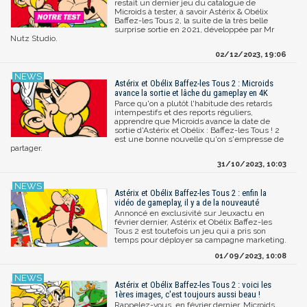
restait un dernier jeu du catalogue de
Microids à tester, à savoir Astérix & Obélix
Baffez-les Tous 2, la suite de la très belle
surprise sortie en 2021, développée par Mr
Nutz Studio.
02/12/2023, 19:06
Astérix et Obélix Baffez-les Tous 2 : Microids
avance la sortie et lâche du gameplay en 4K
Parce qu'on a plutôt l'habitude des retards
intempestifs et des reports réguliers,
apprendre que Microids avance la date de
sortie d'Astérix et Obélix : Baffez-les Tous ! 2
est une bonne nouvelle qu'on s'empresse de
partager.
31/10/2023, 10:03
Astérix et Obélix Baffez-les Tous 2 : enfin la
vidéo de gameplay, il y a de la nouveauté
Annoncé en exclusivité sur Jeuxactu en
février dernier, Astérix et Obélix Baffez-les
Tous 2 est toutefois un jeu qui a pris son
temps pour déployer sa campagne marketing.
01/09/2023, 10:08
Astérix et Obélix Baffez-les Tous 2 : voici les
1ères images, c'est toujours aussi beau !
Rappelez-vous, en février dernier, Microids