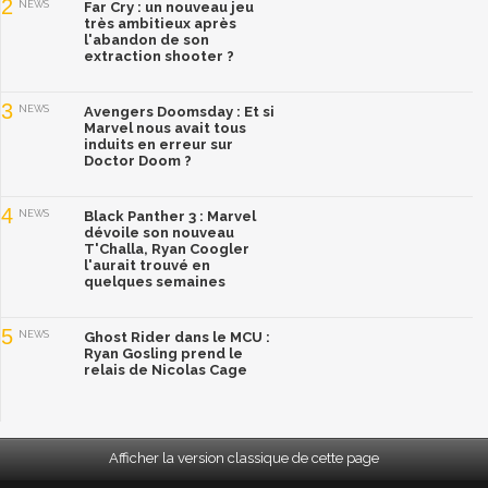
2
NEWS
Far Cry : un nouveau jeu
très ambitieux après
l'abandon de son
extraction shooter ?
3
NEWS
Avengers Doomsday : Et si
Marvel nous avait tous
induits en erreur sur
Doctor Doom ?
4
NEWS
Black Panther 3 : Marvel
dévoile son nouveau
T'Challa, Ryan Coogler
l'aurait trouvé en
quelques semaines
5
NEWS
Ghost Rider dans le MCU :
Ryan Gosling prend le
relais de Nicolas Cage
Afficher la version classique de cette page