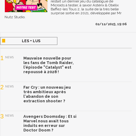
restait un dernier jeu du catalogue de
Microids à tester, à savoir Astérix & Obélix
Baffez-les Tous 2, la suite de la très belle
surprise sortie en 2021, développée par Mr
Nutz Studio.
02/12/2023, 19:06
LES + LUS
1
NEWS
Mauvaise nouvelle pour
les fans de Tomb Raider,
l'épisode "Catalyst" est
repoussé à 2028 !
2
NEWS
Far Cry : un nouveau jeu
très ambitieux après
l'abandon de son
extraction shooter ?
3
NEWS
Avengers Doomsday : Et si
Marvel nous avait tous
induits en erreur sur
Doctor Doom ?