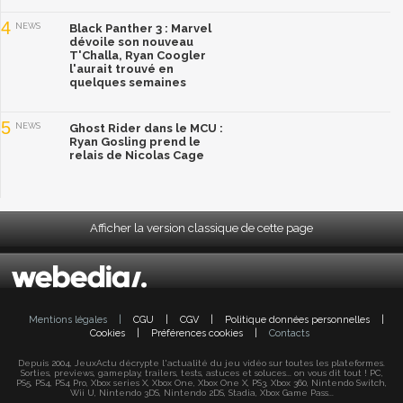
4
NEWS
Black Panther 3 : Marvel
dévoile son nouveau
T'Challa, Ryan Coogler
l'aurait trouvé en
quelques semaines
5
NEWS
Ghost Rider dans le MCU :
Ryan Gosling prend le
relais de Nicolas Cage
Afficher la version classique de cette page
Mentions légales
|
CGU
|
CGV
|
Politique données personnelles
|
Cookies
|
Préférences cookies
|
Contacts
Depuis 2004, JeuxActu décrypte l'actualité du jeu vidéo sur toutes les plateformes.
Sorties, previews, gameplay, trailers, tests, astuces et soluces... on vous dit tout ! PC,
PS5, PS4, PS4 Pro, Xbox series X, Xbox One, Xbox One X, PS3, Xbox 360, Nintendo Switch,
Wii U, Nintendo 3DS, Nintendo 2DS, Stadia, Xbox Game Pass...