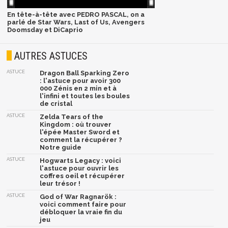
En tête-à-tête avec PEDRO PASCAL, on a
parlé de Star Wars, Last of Us, Avengers
Doomsday et DiCaprio
AUTRES ASTUCES
ASTUCE
Dragon Ball Sparking Zero
: l'astuce pour avoir 300
000 Zénis en 2 min et à
l'infini et toutes les boules
de cristal
ASTUCE
Zelda Tears of the
Kingdom : où trouver
l'épée Master Sword et
comment la récupérer ?
Notre guide
ASTUCE
Hogwarts Legacy : voici
l'astuce pour ouvrir les
coffres oeil et récupérer
leur trésor !
ASTUCE
God of War Ragnarök :
voici comment faire pour
débloquer la vraie fin du
jeu