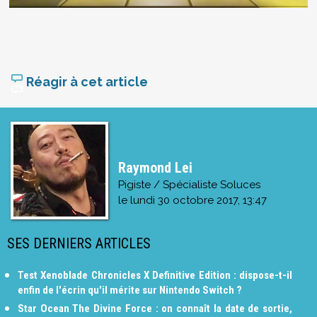
Réagir à cet article
Raymond Lei
Pigiste / Spécialiste Soluces
le
lundi 30 octobre 2017, 13:47
SES DERNIERS ARTICLES
Test Xenoblade Chronicles X Definitive Edition : dispose-t-il
enfin de l'écrin qu'il mérite sur Nintendo Switch ?
Star Ocean The Divine Force : on connaît la date de sortie,