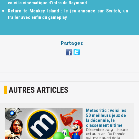
voici la cinématique d'intro de Raymond
Return to Monkey Island : le jeu annoncé sur Switch, un
trailer avec enfin du gameplay
Partagez
AUTRES ARTICLES
Metacritic : voici les
50 meilleurs jeux de
la décennie, le
classement ultime
Décembre 2019 : l'heure
est au bilan. De l'année,
oui, mais aussi de la