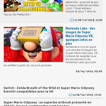
décennie : quel est le jeu
le mieux noté des années
2010 ? Quel éditeur
ressort le plus ? Voici le
Top 50 de Metacritic !
06/12/2019, 12:30
1 |
Nintendo Labo : des
images de Super
Mario Odyssey VR,
quelques infos en
plus
Nintendo a mis en ligne
une pincée d'images de
Super Mario Odyssey VR,
histoire de rappeler que
les possesseurs de
Nintendo Labo pourront
en profiter à partir du 25 avril prochain.
09/04/2019, 09:06
Switch : Zelda Breath of the Wild et Super Mario Odyssey
bientôt compatibles avec la VR
05/04/2019, 10:20
3 |
Super Mario Odyssey : un superbe artbook présenté en
détails, les pré-commandes sont lancées