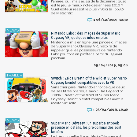
l'année, oui, mais aussi de la décennie : quel
est le jeu le mieux noté des années 2010 ?
Quel éditeur ressort le plus ? Voici le Top 50
de Metacritic !
06/12/2019, 12:30
1
Nintendo Labo : des images de Super Mario
Odyssey VR, quelques infos en plus
Nintendo a mis en ligne une pincée d'images
de Super Mario Odyssey VR, histoire de
rappeler que les possesseurs de Nintendo
Labo pourront en profiter à partir du 25 avril
prochain.
09/04/2019, 09:06
Switch : Zelda Breath of the Wild et Super Mario
Odyssey bientôt compatibles avec la VR
Sans crier gare, Nintendo annonce que deux
de ses titres phares, à savoir The Legend of
Zelda : Breath of the Wild et Super Mario
Odyssey, seront bientôt compatibles avec la
réalité virtuelle.
05/04/2019, 10:20
3
Super Mario Odyssey : un superbe artbook
présenté en détails, les pré-commandes sont
lancées
Le très chouette Super Mario Odyssey est