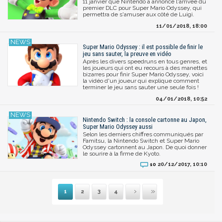
11 janvier que Nintendo a annoncé l'arrivée du
premier DLC pour Super Mario Odyssey, qui
permettra de s'amuser aux côté de Luigi.
11/01/2018, 18:00
Super Mario Odyssey : il est possible de finir le
jeu sans sauter, la preuve en vidéo
Après les divers speedruns en tous genres, et
les joueurs qui ont eu recours à des manettes
bizarres pour finir Super Mario Odyssey, voici
la vidéo d'un joueur qui explique comment
terminer le jeu sans sauter une seule fois !
04/01/2018, 10:52
Nintendo Switch : la console cartonne au Japon,
Super Mario Odyssey aussi
Selon les derniers chiffres communiqués par
Famitsu, la Nintendo Switch et Super Mario
Odyssey cartonnent au Japon. De quoi donner
le sourire à la firme de Kyoto.
20/12/2017, 10:10
10
1
2
3
4
Suivante
Dernière