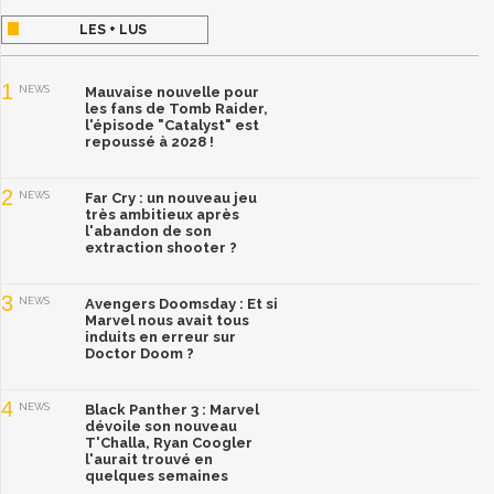
LES + LUS
1
NEWS
Mauvaise nouvelle pour
les fans de Tomb Raider,
l'épisode "Catalyst" est
repoussé à 2028 !
2
NEWS
Far Cry : un nouveau jeu
très ambitieux après
l'abandon de son
extraction shooter ?
3
NEWS
Avengers Doomsday : Et si
Marvel nous avait tous
induits en erreur sur
Doctor Doom ?
4
NEWS
Black Panther 3 : Marvel
dévoile son nouveau
T'Challa, Ryan Coogler
l'aurait trouvé en
quelques semaines