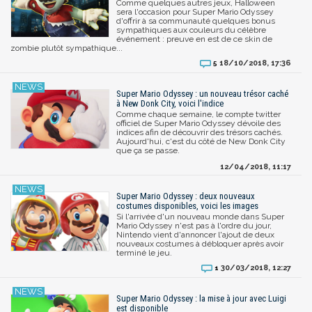
Comme quelques autres jeux, Halloween
sera l'occasion pour Super Mario Odyssey
d'offrir à sa communauté quelques bonus
sympathiques aux couleurs du célèbre
événement : preuve en est de ce skin de
zombie plutôt sympathique...
18/10/2018, 17:36
5
Super Mario Odyssey : un nouveau trésor caché
à New Donk City, voici l'indice
Comme chaque semaine, le compte twitter
officiel de Super Mario Odyssey dévoile des
indices afin de découvrir des trésors cachés.
Aujourd'hui, c'est du côté de New Donk City
que ça se passe.
12/04/2018, 11:17
Super Mario Odyssey : deux nouveaux
costumes disponibles, voici les images
Si l'arrivée d'un nouveau monde dans Super
Mario Odyssey n'est pas à l'ordre du jour,
Nintendo vient d'annoncer l'ajout de deux
nouveaux costumes à débloquer après avoir
terminé le jeu.
30/03/2018, 12:27
1
Super Mario Odyssey : la mise à jour avec Luigi
est disponible