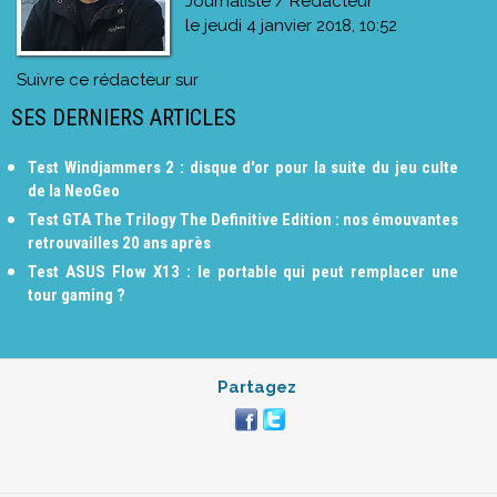
Journaliste / Rédacteur
le
jeudi 4 janvier 2018, 10:52
Suivre ce rédacteur sur
SES DERNIERS ARTICLES
Test Windjammers 2 : disque d'or pour la suite du jeu culte
de la NeoGeo
Test GTA The Trilogy The Definitive Edition : nos émouvantes
retrouvailles 20 ans après
Test ASUS Flow X13 : le portable qui peut remplacer une
tour gaming ?
Partagez