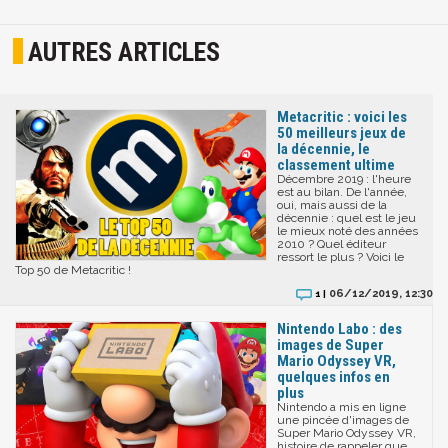
AUTRES ARTICLES
Metacritic : voici les
50 meilleurs jeux de
la décennie, le
classement ultime
Décembre 2019 : l'heure
est au bilan. De l'année,
oui, mais aussi de la
décennie : quel est le jeu
le mieux noté des années
2010 ? Quel éditeur
ressort le plus ? Voici le
Top 50 de Metacritic !
06/12/2019, 12:30
1 |
Nintendo Labo : des
images de Super
Mario Odyssey VR,
quelques infos en
plus
Nintendo a mis en ligne
une pincée d'images de
Super Mario Odyssey VR,
histoire de rappeler que