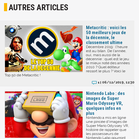
AUTRES ARTICLES
Metacritic : voici les
50 meilleurs jeux de
la décennie, le
classement ultime
Décembre 2019 : l'heure
est au bilan. De l'année,
oui, mais aussi de la
décennie : quel est le jeu
le mieux noté des années
2010 ? Quel éditeur
ressort le plus ? Voici le
Top 50 de Metacritic !
06/12/2019, 12:30
1 |
Nintendo Labo : des
images de Super
Mario Odyssey VR,
quelques infos en
plus
Nintendo a mis en ligne
une pincée d'images de
Super Mario Odyssey VR,
histoire de rappeler que
les possesseurs de
Nintendo Labo pourront