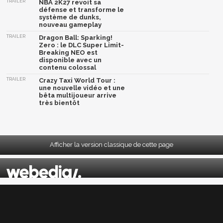
TRAILER
NBA 2K27 revoit sa
défense et transforme le
système de dunks,
nouveau gameplay
TRAILER
Dragon Ball: Sparking!
Zero : le DLC Super Limit-
Breaking NEO est
disponible avec un
contenu colossal
TRAILER
Crazy Taxi World Tour :
une nouvelle vidéo et une
bêta multijoueur arrive
très bientôt
Afficher la version classique de cette page
Mentions légales
|
CGU
|
CGV
|
Politique données personnelles
|
Cookies
|
Préférences cookies
|
Contacts
Depuis 2004, JeuxActu décrypte l'actualité du jeu vidéo sur toutes les plateformes.