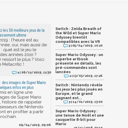
Switch : Zelda Breath of
ci les 50 meilleurs jeux de la
the Wild et Super Mario
lassement ultime
Odyssey bientôt
19 : l'heure est au
compatibles avec la VR
année, oui, mais aussi de
05/04/2019, 10:20
3 |
: quel est le jeu le
des années 2010 ?
Super Mario Odyssey : un
 ressort le plus ? Voici
superbe artbook
présenté en détails, les
 Metacritic !
pré-commandes sont
lancées
06/12/2019, 12:30
1 |
13/03/2019, 17:26
1 |
: des images de Super Mario
Switch : Nintendo révèle
elques infos en plus
les jeux les plus joués en
mis en ligne une
Europe, et le grand
ages de Super Mario
gagnant est...
 histoire de rappeler
14/01/2019, 13:00
3 |
sesseurs de Nintendo
Super Mario Odyssey :
t en profiter à partir
une tenue de Noël et une
prochain.
casquette 8-bit pour
Mario
09/04/2019, 09:06
23/11/2018, 07:10