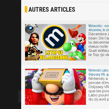
AUTRES ARTICLES
Joyeux
Excité
Metacritic : voi
décennie, le c
Décembre 20
bilan. De l'
la décennie 
mieux noté 
Quel éditeur
le Top 50 de
Nintendo Labo 
Odyssey VR, qu
Nintendo a 
pincée d'im
Odyssey VR,
que les pos
Labo pourron
du 25 avril 