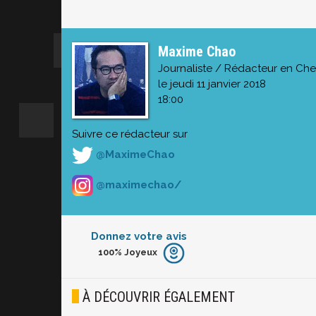
Maxime Chao
Journaliste / Rédacteur en Che
le jeudi 11 janvier 2018
18:00
Suivre ce rédacteur sur
@MaximeChao
@maximechao/
Donnez votre avis
100%
Joyeux
Furieux
Blasé
À DÉCOUVRIR ÉGALEMENT
Osef