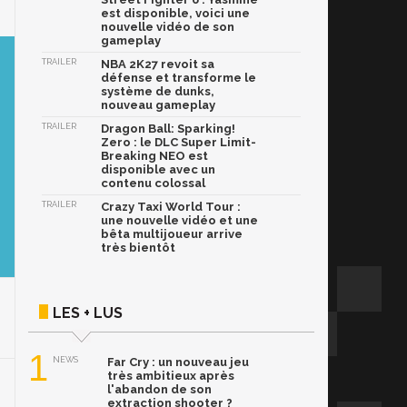
est disponible, voici une
nouvelle vidéo de son
gameplay
TRAILER
NBA 2K27 revoit sa
défense et transforme le
système de dunks,
nouveau gameplay
TRAILER
Dragon Ball: Sparking!
Zero : le DLC Super Limit-
Breaking NEO est
disponible avec un
contenu colossal
TRAILER
Crazy Taxi World Tour :
une nouvelle vidéo et une
bêta multijoueur arrive
très bientôt
LES + LUS
1
NEWS
Far Cry : un nouveau jeu
très ambitieux après
l'abandon de son
extraction shooter ?