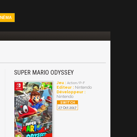
INÉMA
SUPER MARIO ODYSSEY
Jeu :
Action/P-F
Editeur :
Nintendo
Développeur :
Nintendo
27 Oct 2017