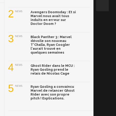
2
NEWS
Avengers Doomsday : Et si
Marvel nous avait tous
induits en erreur sur
Doctor Doom ?
3
NEWS
Black Panther 3 : Marvel
dévoile son nouveau
T'Challa, Ryan Coogler
l'aurait trouvé en
quelques semaines
4
NEWS
Ghost Rider dans le MCU :
Ryan Gosling prend le
relais de Nicolas Cage
5
NEWS
Ryan Gosling a convaincu
Marvel de relancer Ghost
Rider avec son propre
pitch ! Explications.