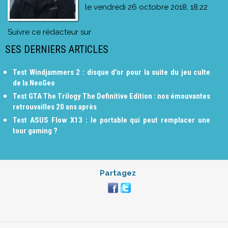
le
vendredi 26 octobre 2018, 18:22
Suivre ce rédacteur sur
SES DERNIERS ARTICLES
Test Windjammers 2 : disque d'or pour la suite du jeu culte
de la NeoGeo
Test GTA The Trilogy The Definitive Edition : nos émouvantes
retrouvailles 20 ans après
Test ASUS Flow X13 : le portable qui peut remplacer une
tour gaming ?
Partagez