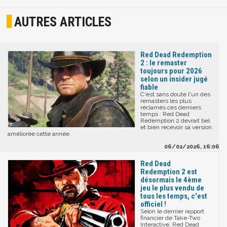
AUTRES ARTICLES
Red Dead Redemption
2 : le remaster
toujours pour 2026
selon un insider jugé
fiable
C'est sans doute l'un des
remasters les plus
réclamés ces derniers
temps : Red Dead
Redemption 2 devrait bel
et bien recevoir sa version
améliorée cette année.
06/02/2026, 16:06
Red Dead
Redemption 2 est
désormais le 4ème
jeu le plus vendu de
tous les temps, c'est
officiel !
Selon le dernier rapport
financier de Take-Two
Interactive, Red Dead