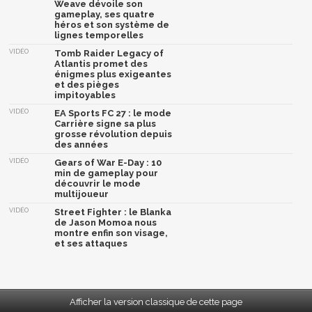
Weave dévoile son
gameplay, ses quatre
héros et son système de
lignes temporelles
VIDÉO
Tomb Raider Legacy of
Atlantis promet des
énigmes plus exigeantes
et des pièges
impitoyables
VIDÉO
EA Sports FC 27 : le mode
Carrière signe sa plus
grosse révolution depuis
des années
VIDÉO
Gears of War E-Day : 10
min de gameplay pour
découvrir le mode
multijoueur
VIDÉO
Street Fighter : le Blanka
de Jason Momoa nous
montre enfin son visage,
et ses attaques
Afficher la version classique de cette page