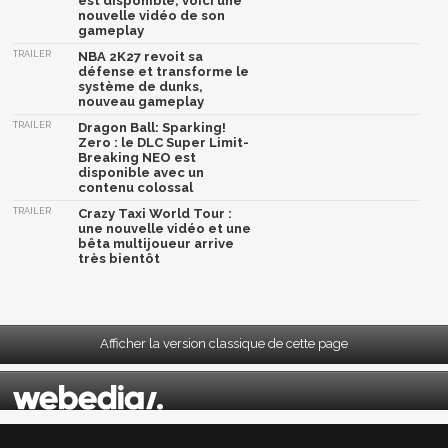
est disponible, voici une
nouvelle vidéo de son
gameplay
TRAILER
NBA 2K27 revoit sa
défense et transforme le
système de dunks,
nouveau gameplay
TRAILER
Dragon Ball: Sparking!
Zero : le DLC Super Limit-
Breaking NEO est
disponible avec un
contenu colossal
TRAILER
Crazy Taxi World Tour :
une nouvelle vidéo et une
bêta multijoueur arrive
très bientôt
Afficher la version classique de cette page
Mentions légales
|
CGU
|
CGV
|
Politique données personnelles
|