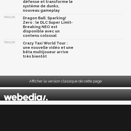
défense et transforme le
système de dunks,
nouveau gameplay
TRAILER
Dragon Ball: Sparking!
Zero : le DLC Super Limit-
Breaking NEO est
disponible avec un
contenu colossal
TRAILER
Crazy Taxi World Tour :
une nouvelle vidéo et une
bêta multijoueur arrive
très bientôt
Afficher la version classique de cette page
Mentions légales
|
CGU
|
CGV
|
Politique données personnelles
|
Cookies
|
Préférences cookies
|
Contacts
Depuis 2004, JeuxActu décrypte l'actualité du jeu vidéo sur toutes les plateformes.
Sorties, previews, gameplay, trailers, tests, astuces et soluces... on vous dit tout ! PC,