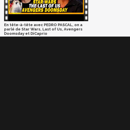
En tête-à-tête avec PEDRO PASCAL, on a
parlé de Star Wars, Last of Us, Avengers
Doomsday et DiCaprio
AUTRES NEWS
NEWS
The Legend of Zelda : l'un
des derniers rôles de Sam
Neill confirmé avant sa
mort début juillet
NEWS
GTA 6 : un extended look
sera diffusé sur Netflix fin
août, Rockstar Games
surprend la planète jeu
vidéo
NEWS
Phantom Blade Zero : le
développement est
bouclé, rendez-vous la
semaine prochaine pour
du très lourd
NEWS
God of War : après Ryan