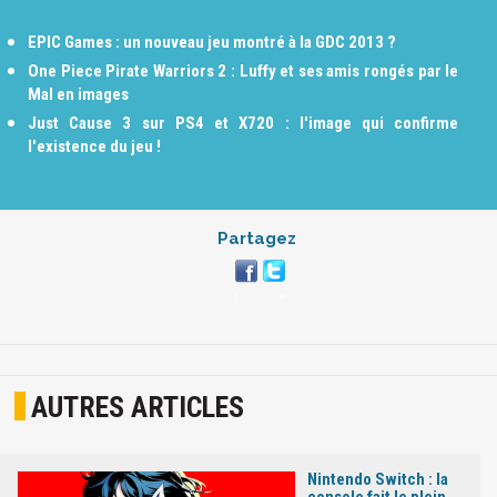
EPIC Games : un nouveau jeu montré à la GDC 2013 ?
One Piece Pirate Warriors 2 : Luffy et ses amis rongés par le
Mal en images
Just Cause 3 sur PS4 et X720 : l'image qui confirme
l'existence du jeu !
Partagez
AUTRES ARTICLES
Nintendo Switch : la