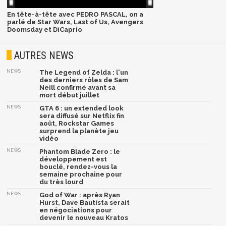
En tête-à-tête avec PEDRO PASCAL, on a
parlé de Star Wars, Last of Us, Avengers
Doomsday et DiCaprio
AUTRES NEWS
NEWS
The Legend of Zelda : l'un
des derniers rôles de Sam
Neill confirmé avant sa
mort début juillet
NEWS
GTA 6 : un extended look
sera diffusé sur Netflix fin
août, Rockstar Games
surprend la planète jeu
vidéo
NEWS
Phantom Blade Zero : le
développement est
bouclé, rendez-vous la
semaine prochaine pour
du très lourd
NEWS
God of War : après Ryan
Hurst, Dave Bautista serait
en négociations pour
devenir le nouveau Kratos