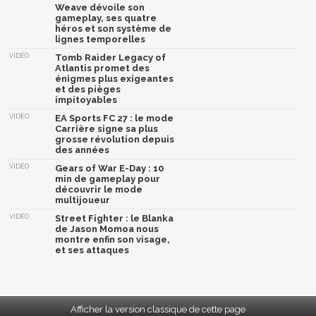
Weave dévoile son
gameplay, ses quatre
héros et son système de
lignes temporelles
VIDÉO
Tomb Raider Legacy of
Atlantis promet des
énigmes plus exigeantes
et des pièges
impitoyables
VIDÉO
EA Sports FC 27 : le mode
Carrière signe sa plus
grosse révolution depuis
des années
VIDÉO
Gears of War E-Day : 10
min de gameplay pour
découvrir le mode
multijoueur
VIDÉO
Street Fighter : le Blanka
de Jason Momoa nous
montre enfin son visage,
et ses attaques
Afficher la version classique de cette page