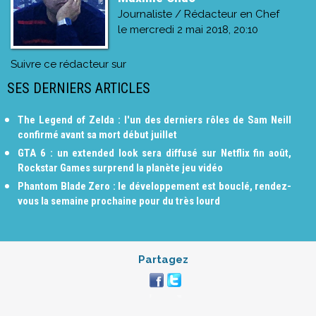
Journaliste / Rédacteur en Chef
le
mercredi 2 mai 2018, 20:10
Suivre ce rédacteur sur
SES DERNIERS ARTICLES
The Legend of Zelda : l'un des derniers rôles de Sam Neill
confirmé avant sa mort début juillet
GTA 6 : un extended look sera diffusé sur Netflix fin août,
Rockstar Games surprend la planète jeu vidéo
Phantom Blade Zero : le développement est bouclé, rendez-
vous la semaine prochaine pour du très lourd
Partagez