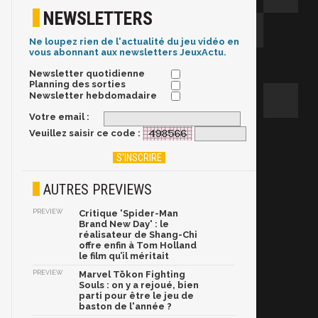
NEWSLETTERS
Ne loupez rien de l'actualité du jeu vidéo en
vous abonnant aux newsletters JeuxActu.
Newsletter quotidienne
Planning des sorties
Newsletter hebdomadaire
Votre email :
Veuillez saisir ce code :
AUTRES PREVIEWS
PREVIEW
Critique 'Spider-Man
Brand New Day' : le
réalisateur de Shang-Chi
offre enfin à Tom Holland
le film qu’il méritait
PREVIEW
Marvel Tōkon Fighting
Souls : on y a rejoué, bien
parti pour être le jeu de
baston de l'année ?