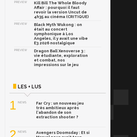
PREVIEW
Kill Bill The Whole Bloody
Affair : pourquoi il faut
revoir la version Uncut de
4h35 au cinéma (CRITIQUE)
PREVIEW
Black Myth Wukong : on
était au concert
symphonique à Los
Angeles, il y avait une vibe
E3 2026 nostalgique
PREVIEW
Dragon Ball Xenoverse 3 :
vie étudiante, exploration
et combat, nos
impressions sur le jeu
LES + LUS
1
NEWS
Far Cry : un nouveau jeu
très ambitieux après
l'abandon de son
extraction shooter ?
2
NEWS
Avengers Doomsday : Et si