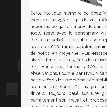
Cette nouvelle mémoire de chez Mi
mémoire de 256-bit qui délivre 10G
hyper rapide qui fait merveille dans l
1080. Testé avec le benchmark V
l’heure actuelle), les résultats sont
près de 4 000 frames supplémentaire
de 30fps en moyenne. Plus efficace 
niveau températures, rien de nouvea
GPU Boost pour tourner à 82°c, ce qu
observations. Fournie par NVIDIA dans
pas souffert des problèmes de stabili
premiers acheteurs. On imagine que
drivers. Toujours basé sur une g
parfaitement son travail et propos
royal. En ce qui concerne l’Overclock