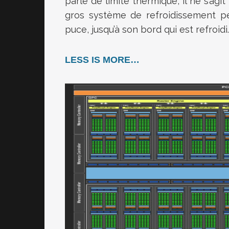
parle de limite thermique, il ne s’agi
gros système de refroidissement pe
puce, jusqu’à son bord qui est refroidi
LESS IS MORE…