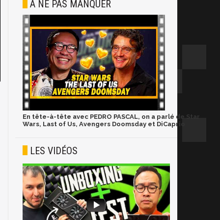
À NE PAS MANQUER
En tête-à-tête avec PEDRO PASCAL, on a parlé de Star
Wars, Last of Us, Avengers Doomsday et DiCaprio
LES VIDÉOS