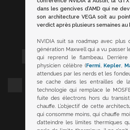
conférence NVIDIA à Austin, la GTX
dans les gencives d’AMD qui ne dev
son architecture VEGA soit au poin
verdict après plusieurs semaines au 
NVIDIA suit sa roadmap avec plus de
génération Maxwell qui a vu passer le
qui reprend le flambeau. Derriè
physicien célèbre (
Fermi
,
Kepler
,
M
attendues par les nerds et les fonde
se cache dans les entrailles de l
technologie qui remplace le MOSFE
fuite des électrons hors du transis
chauffe. L’objectif de cette archite
qui consomme moins, qui chauffe moin
d’atteindre les limites thermiques 