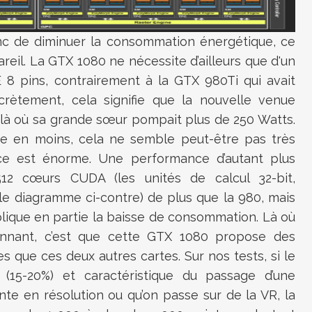
nc de diminuer la consommation énergétique, ce
pareil. La GTX 1080 ne nécessite d’ailleurs que d'un
E 8 pins, contrairement à la GTX 980Ti qui avait
crètement, cela signifie que la nouvelle venue
 où sa grande sœur pompait plus de 250 Watts.
e en moins, cela ne semble peut-être pas très
ce est énorme. Une performance d’autant plus
2 cœurs CUDA (les unités de calcul 32-bit,
le diagramme ci-contre) de plus que la 980, mais
plique en partie la baisse de consommation. Là où
onnant, c’est que cette GTX 1080 propose des
que ces deux autres cartes. Sur nos tests, si le
(15-20%) et caractéristique du passage d’une
nte en résolution ou qu’on passe sur de la VR, la