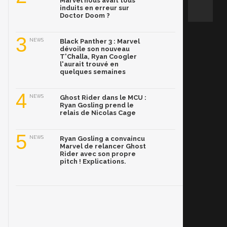
Marvel nous avait tous
induits en erreur sur
Doctor Doom ?
3
NEWS
Black Panther 3 : Marvel
dévoile son nouveau
T'Challa, Ryan Coogler
l'aurait trouvé en
quelques semaines
4
NEWS
Ghost Rider dans le MCU :
Ryan Gosling prend le
relais de Nicolas Cage
5
NEWS
Ryan Gosling a convaincu
Marvel de relancer Ghost
Rider avec son propre
pitch ! Explications.