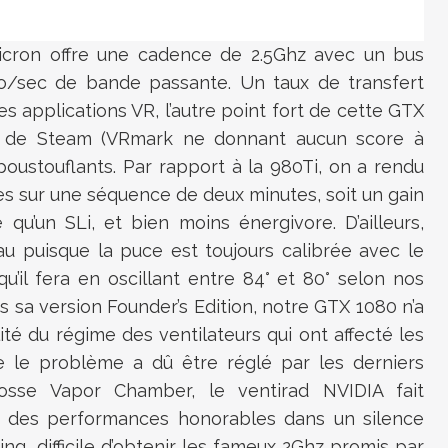
cron offre une cadence de 2.5Ghz avec un bus
o/sec de bande passante. Un taux de transfert
es applications VR, l’autre point fort de cette GTX
R de Steam (VRmark ne donnant aucun score à
 époustouflants. Par rapport à la 980Ti, on a rendu
s sur une séquence de deux minutes, soit un gain
qu’un SLi, et bien moins énergivore. D’ailleurs,
u puisque la puce est toujours calibrée avec le
’il fera en oscillant entre 84° et 80° selon nos
 sa version Founder’s Edition, notre GTX 1080 n’a
té du régime des ventilateurs qui ont affecté les
 le problème a dû être réglé par les derniers
rosse Vapor Chamber, le ventirad NVIDIA fait
e des performances honorables dans un silence
ing, difficile d’obtenir les fameux 2Ghz promis par