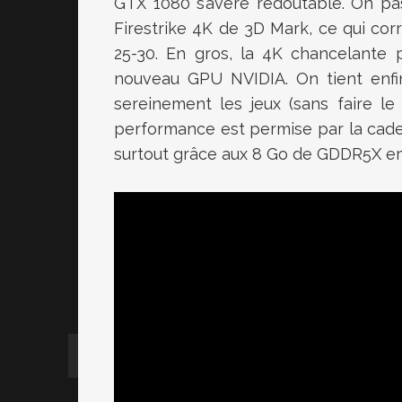
GTX 1080 s’avère redoutable. On pa
Firestrike 4K de 3D Mark, ce qui co
25-30. En gros, la 4K chancelante 
nouveau GPU NVIDIA. On tient enfi
sereinement les jeux (sans faire l
performance est permise par la cade
surtout grâce aux 8 Go de GDDR5X e