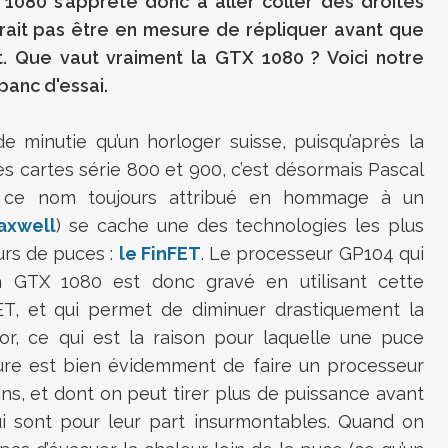
 1080 s’apprête donc à aller coller des droites
rait pas être en mesure de répliquer avant que
t. Que vaut vraiment la GTX 1080 ? Voici notre
banc d'essai.
 minutie qu’un horloger suisse, puisqu’après la
s cartes série 800 et 900, c’est désormais Pascal
re ce nom toujours attribué en hommage à un
axwell
) se cache une des technologies les plus
urs de puces :
le FinFET
. Le processeur GP104 qui
a GTX 1080 est donc gravé en utilisant cette
T, et qui permet de diminuer drastiquement la
tor, ce qui est la raison pour laquelle une puce
cture est bien évidemment de faire un processeur
s, et dont on peut tirer plus de puissance avant
qui sont pour leur part insurmontables. Quand on