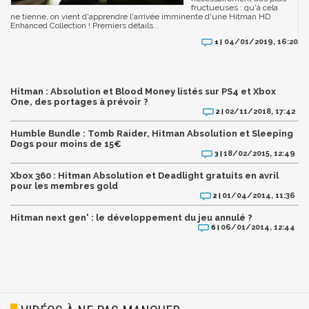
fructueuses : qu'à cela
ne tienne, on vient d'apprendre l'arrivée imminente d'une Hitman HD
Enhanced Collection ! Premiers détails...
04/01/2019, 16:20
1 |
Hitman : Absolution et Blood Money listés sur PS4 et Xbox
One, des portages à prévoir ?
02/11/2018, 17:42
2 |
Humble Bundle : Tomb Raider, Hitman Absolution et Sleeping
Dogs pour moins de 15€
18/02/2015, 12:49
3 |
Xbox 360 : Hitman Absolution et Deadlight gratuits en avril
pour les membres gold
01/04/2014, 11:36
2 |
Hitman next gen' : le développement du jeu annulé ?
06/01/2014, 12:44
6 |