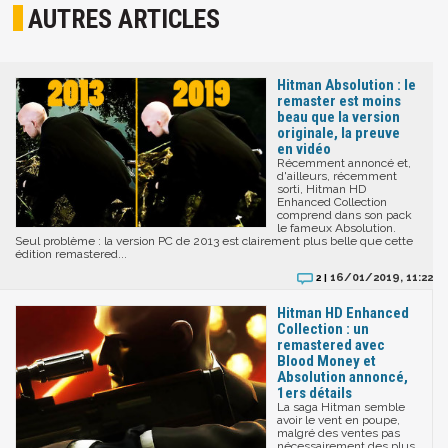
AUTRES ARTICLES
Hitman Absolution : le
remaster est moins
beau que la version
originale, la preuve
en vidéo
Récemment annoncé et,
d'ailleurs, récemment
sorti, Hitman HD
Enhanced Collection
comprend dans son pack
le fameux Absolution.
Seul problème : la version PC de 2013 est clairement plus belle que cette
édition remastered...
16/01/2019, 11:22
2 |
Hitman HD Enhanced
Collection : un
remastered avec
Blood Money et
Absolution annoncé,
1ers détails
La saga Hitman semble
avoir le vent en poupe,
malgré des ventes pas
nécessairement des plus