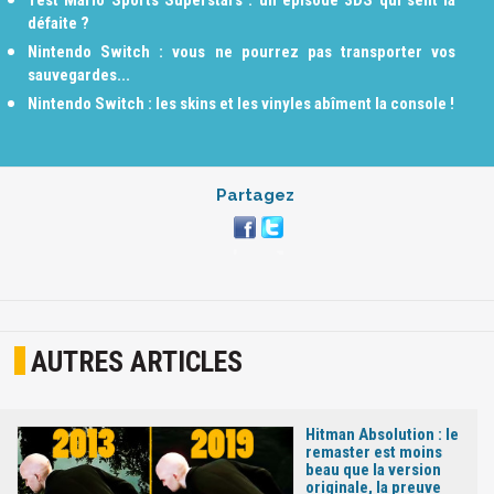
défaite ?
Nintendo Switch : vous ne pourrez pas transporter vos
sauvegardes...
Nintendo Switch : les skins et les vinyles abîment la console !
Partagez
AUTRES ARTICLES
Hitman Absolution : le
remaster est moins
beau que la version
originale, la preuve