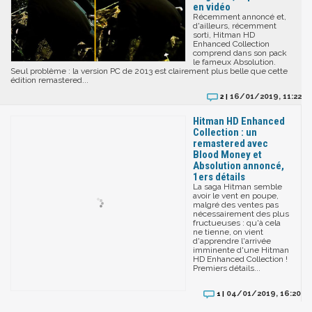
en vidéo
Récemment annoncé et,
d'ailleurs, récemment
sorti, Hitman HD
Enhanced Collection
comprend dans son pack
le fameux Absolution.
Seul problème : la version PC de 2013 est clairement plus belle que cette
édition remastered...
16/01/2019, 11:22
2 |
Hitman HD Enhanced
Collection : un
remastered avec
Blood Money et
Absolution annoncé,
1ers détails
La saga Hitman semble
avoir le vent en poupe,
malgré des ventes pas
nécessairement des plus
fructueuses : qu'à cela
ne tienne, on vient
d'apprendre l'arrivée
imminente d'une Hitman
HD Enhanced Collection !
Premiers détails...
04/01/2019, 16:20
1 |