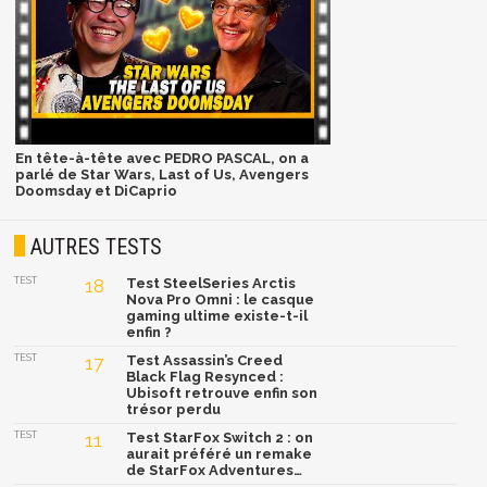
En tête-à-tête avec PEDRO PASCAL, on a
parlé de Star Wars, Last of Us, Avengers
Doomsday et DiCaprio
AUTRES TESTS
TEST
18
Test SteelSeries Arctis
Nova Pro Omni : le casque
gaming ultime existe-t-il
enfin ?
TEST
17
Test Assassin’s Creed
Black Flag Resynced :
Ubisoft retrouve enfin son
trésor perdu
TEST
11
Test StarFox Switch 2 : on
aurait préféré un remake
de StarFox Adventures…