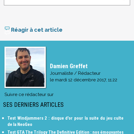
Réagir à cet article
Damien Greffet
Journaliste / Rédacteur
le
mardi 12 décembre 2017, 11:22
Suivre ce rédacteur sur
SES DERNIERS ARTICLES
Test Windjammers 2 : disque d'or pour la suite du jeu culte
de la NeoGeo
Test GTA The Trilogy The Definitive Edition : nos émouvantes