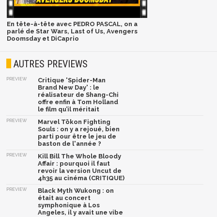
En tête-à-tête avec PEDRO PASCAL, on a
parlé de Star Wars, Last of Us, Avengers
Doomsday et DiCaprio
AUTRES PREVIEWS
PREVIEW
Critique 'Spider-Man
Brand New Day' : le
réalisateur de Shang-Chi
offre enfin à Tom Holland
le film qu’il méritait
PREVIEW
Marvel Tōkon Fighting
Souls : on y a rejoué, bien
parti pour être le jeu de
baston de l'année ?
PREVIEW
Kill Bill The Whole Bloody
Affair : pourquoi il faut
revoir la version Uncut de
4h35 au cinéma (CRITIQUE)
PREVIEW
Black Myth Wukong : on
était au concert
symphonique à Los
Angeles, il y avait une vibe