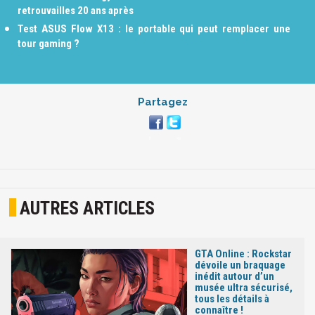
retrouvailles 20 ans après
Test ASUS Flow X13 : le portable qui peut remplacer une
tour gaming ?
Partagez
AUTRES ARTICLES
GTA Online : Rockstar
dévoile un braquage
inédit autour d’un
musée ultra sécurisé,
tous les détails à
connaître !