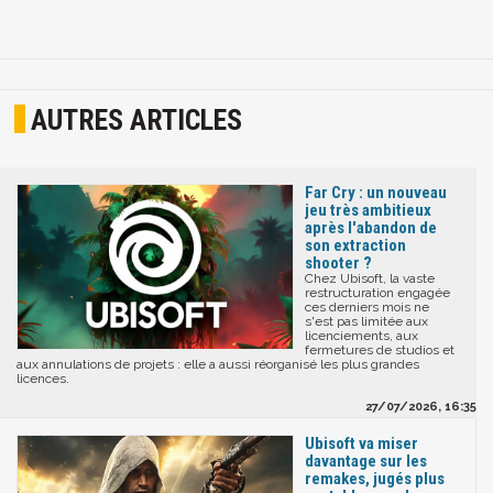
AUTRES ARTICLES
Far Cry : un nouveau
jeu très ambitieux
après l'abandon de
son extraction
shooter ?
Chez Ubisoft, la vaste
restructuration engagée
ces derniers mois ne
s'est pas limitée aux
licenciements, aux
fermetures de studios et
aux annulations de projets : elle a aussi réorganisé les plus grandes
licences.
27/07/2026, 16:35
Ubisoft va miser
davantage sur les
remakes, jugés plus