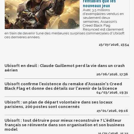
rentables que les
nouveaux jeux
Avec 3,5 millions
d’exemplaires vendus en
seulement deux
semaines, Assassin’s
Creed Black Flag
Resynced est clairement
en train de devenir l’une des meilleures surprises commerciales d’Ubisoft
ces dernières années.
23/07/2026, 23:54
Ubisoft en deuil : Claude Guillemot perd la vie dans un crash
aérien
20/06/2026, 17:36
Ubisoft confirme l'existence du remake d'Assassin's Creed
Black Flag et donne des détails sur l'avenir de la licence
04/03/2026, 19:31
Ubisoft : un plan de départ volontaire dans ses locaux
parisiens, 200 postes sont concernés
27/01/2026, 09:16
Ubisoft : tout détruire pour mieux reconstruire ? L'éditeur
français se réinvente dans son organisation et son business
model
21/01/2026, 21:22