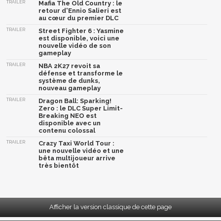
TRAILER
Mafia The Old Country : le
retour d'Ennio Salieri est
au cœur du premier DLC
TRAILER
Street Fighter 6 : Yasmine
est disponible, voici une
nouvelle vidéo de son
gameplay
TRAILER
NBA 2K27 revoit sa
défense et transforme le
système de dunks,
nouveau gameplay
TRAILER
Dragon Ball: Sparking!
Zero : le DLC Super Limit-
Breaking NEO est
disponible avec un
contenu colossal
TRAILER
Crazy Taxi World Tour :
une nouvelle vidéo et une
bêta multijoueur arrive
très bientôt
Afficher la version classique de cette page