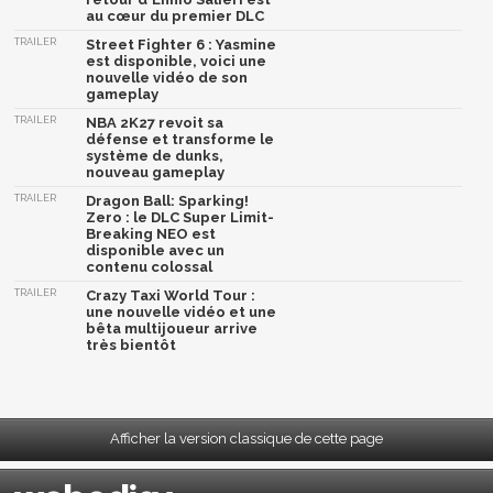
au cœur du premier DLC
TRAILER
Street Fighter 6 : Yasmine
est disponible, voici une
nouvelle vidéo de son
gameplay
TRAILER
NBA 2K27 revoit sa
défense et transforme le
système de dunks,
nouveau gameplay
TRAILER
Dragon Ball: Sparking!
Zero : le DLC Super Limit-
Breaking NEO est
disponible avec un
contenu colossal
TRAILER
Crazy Taxi World Tour :
une nouvelle vidéo et une
bêta multijoueur arrive
très bientôt
Afficher la version classique de cette page