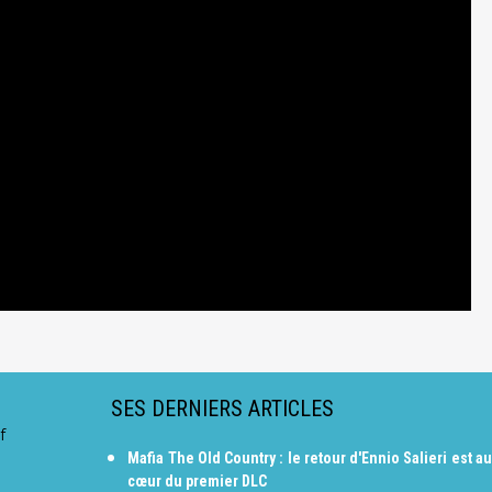
SES DERNIERS ARTICLES
f
Mafia The Old Country : le retour d'Ennio Salieri est au
cœur du premier DLC