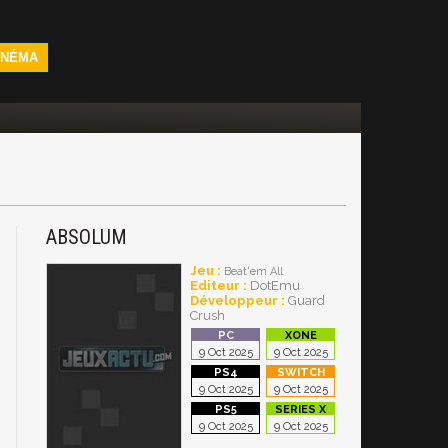
INÉMA
ABSOLUM
Jeu :
Beat'em All
Editeur :
DotEmu
Développeur :
Guard
Crush
9 Oct 2025
9 Oct 2025
9 Oct 2025
9 Oct 2025
9 Oct 2025
9 Oct 2025