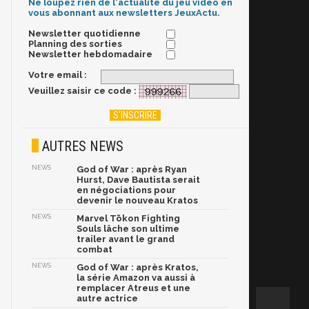
Ne loupez rien de l'actualité du jeu vidéo en
vous abonnant aux newsletters JeuxActu.
Newsletter quotidienne
Planning des sorties
Newsletter hebdomadaire
Votre email :
Veuillez saisir ce code :
AUTRES NEWS
NEWS
God of War : après Ryan
Hurst, Dave Bautista serait
en négociations pour
devenir le nouveau Kratos
NEWS
Marvel Tōkon Fighting
Souls lâche son ultime
trailer avant le grand
combat
NEWS
God of War : après Kratos,
la série Amazon va aussi à
remplacer Atreus et une
autre actrice