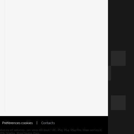
Préférences cookies
|
Contacts
ces et soluces... on vous dit tout ! PC, PS5, PS4, PS4 Pro, Xbox series X,
DS, Stadia, Xbox Game Pass...