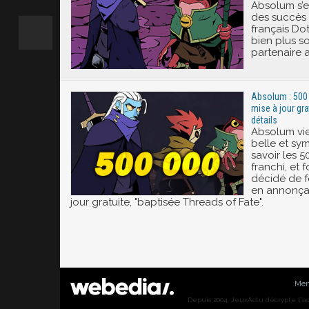
Absolum s’
des succès 
français Dot
bien plus s
partenaire a
Absolum : 500 
mise à jour grat
détails
Absolum vie
belle et sy
savoir les 
franchi, et
décidé de f
en annonça
jour gratuite, "baptisée Threads of Fate".
Men
Depuis 2004, JeuxActu décrypte l'actu