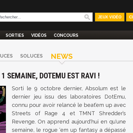
JEUX VIDÉO
C
SORTIES
VIDÉOS
CONCOURS
NEWS
TUCES
SOLUCES
 1 SEMAINE, DOTEMU EST RAVI !
Sorti le 9 octobre dernier, Absolum est le
dernier jeu issu des laboratoires DotEmu,
connu pour avoir relancé le beat’em up avec
Streets of Rage 4 et TMNT Shredder’s
Revenge. On apprend aujourd'hui en qu'une
semaine, le rogue ‘em up fantasy a dépassé