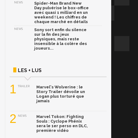
NEWS
Spider-Man Brand New
Day pulvérise le box-office
avec quasi 1 milliard en un
weekend ! Les chiffres de
chaque marché en détails
NEWS
Sony sort enfin du silence
sur la fin des jeux
physiques, mais reste
insensible à la colère des
joueurs...
LES + LUS
1
TRAILER
Marvel's Wolverine : le
Story Trailer dévoile un
Logan plus torturé que
jamais
2
NEWS
Marvel Tokon: Fighting
Souls : Cyclope Phénix
sera le 1er perso en DLC,
première vidéo