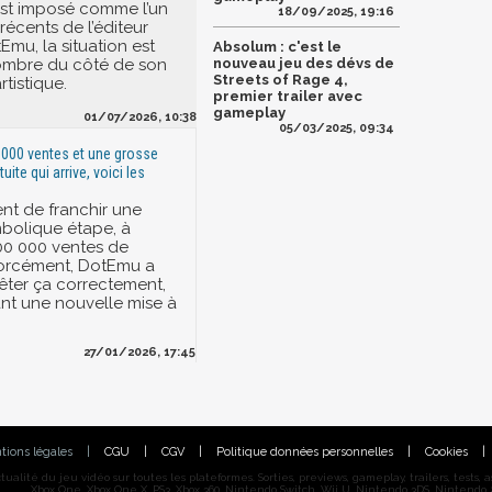
est imposé comme l’un
18/09/2025, 19:16
récents de l’éditeur
Emu, la situation est
Absolum : c'est le
ombre du côté de son
nouveau jeu des dévs de
Streets of Rage 4,
rtistique.
premier trailer avec
gameplay
01/07/2026, 10:38
05/03/2025, 09:34
000 ventes et une grosse
uite qui arrive, voici les
nt de franchir une
mbolique étape, à
500 000 ventes de
 forcément, DotEmu a
êter ça correctement,
nt une nouvelle mise à
27/01/2026, 17:45
tions légales
|
CGU
|
CGV
|
Politique données personnelles
|
Cookies
|
alité du jeu vidéo sur toutes les plateformes. Sorties, previews, gameplay, trailers, tests, astu
Xbox One, Xbox One X, PS3, Xbox 360, Nintendo Switch, Wii U, Nintendo 3DS, Nintendo 2