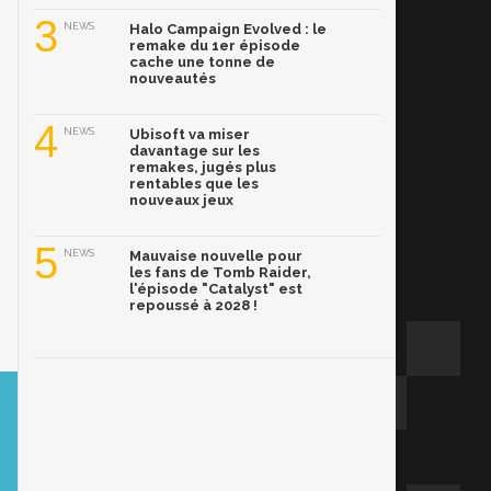
3
NEWS
Halo Campaign Evolved : le
remake du 1er épisode
cache une tonne de
nouveautés
4
NEWS
Ubisoft va miser
davantage sur les
remakes, jugés plus
rentables que les
nouveaux jeux
5
NEWS
Mauvaise nouvelle pour
les fans de Tomb Raider,
l'épisode "Catalyst" est
repoussé à 2028 !