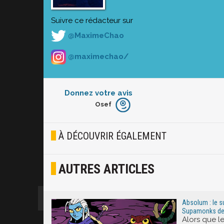
Suivre ce rédacteur sur
@MaximeChao
@maximechao/
Donnez votre avis
Osef
Furieux
Blasé
À DÉCOUVRIR ÉGALEMENT
Osef
AUTRES ARTICLES
Joyeux
Excité
Absolum : le s
Supamonks de l
Alors que le