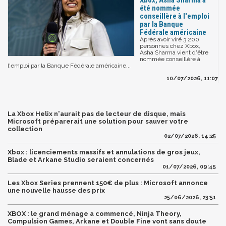
Xbox, Asha Sharma a
été nommée
conseillère à l'emploi
par la Banque
Fédérale américaine
Après avoir viré 3 200
personnes chez Xbox,
Asha Sharma vient d'être
nommée conseillère à
l'emploi par la Banque Fédérale américaine...
10/07/2026, 11:07
La Xbox Helix n'aurait pas de lecteur de disque, mais
Microsoft préparerait une solution pour sauver votre
collection
02/07/2026, 14:25
Xbox : licenciements massifs et annulations de gros jeux,
Blade et Arkane Studio seraient concernés
01/07/2026, 09:45
Les Xbox Series prennent 150€ de plus : Microsoft annonce
une nouvelle hausse des prix
25/06/2026, 23:51
XBOX : le grand ménage a commencé, Ninja Theory,
Compulsion Games, Arkane et Double Fine vont sans doute