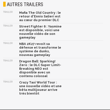
AUTRES TRAILERS
TRAILER
Mafia The Old Country : le
retour d'Ennio Salieri est
au cœur du premier DLC
TRAILER
Street Fighter 6 : Yasmine
est disponible, voici une
nouvelle vidéo de son
gameplay
TRAILER
NBA 2K27 revoit sa
défense et transforme le
système de dunks,
nouveau gameplay
TRAILER
Dragon Ball: Sparking!
Zero : le DLC Super Limit-
Breaking NEO est
disponible avec un
contenu colossal
TRAILER
Crazy Taxi World Tour :
une nouvelle vidéo et une
bêta multijoueur arrive
très bientôt