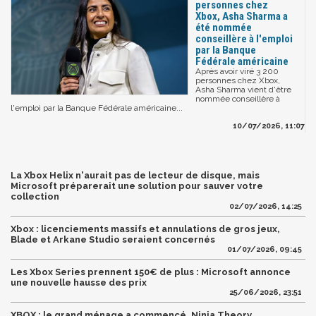
personnes chez
Xbox, Asha Sharma a
été nommée
conseillère à l'emploi
par la Banque
Fédérale américaine
Après avoir viré 3 200
personnes chez Xbox,
Asha Sharma vient d'être
nommée conseillère à
l'emploi par la Banque Fédérale américaine...
10/07/2026, 11:07
La Xbox Helix n'aurait pas de lecteur de disque, mais
Microsoft préparerait une solution pour sauver votre
collection
02/07/2026, 14:25
Xbox : licenciements massifs et annulations de gros jeux,
Blade et Arkane Studio seraient concernés
01/07/2026, 09:45
Les Xbox Series prennent 150€ de plus : Microsoft annonce
une nouvelle hausse des prix
25/06/2026, 23:51
XBOX : le grand ménage a commencé, Ninja Theory,