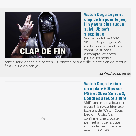
Watch Dogs Legion :
clap de fin pour le jeu,
il n'y aura plus aucun
suivi, Ubisoft
s'explique
Sorti en octobre 2020,
Watch Dogs Legion n'a
malheureusement pas
connu le succès
escompté, et après
plusieurs mois à
continuer d'enrichir le contenu, Ubisoft a pris la difficile décision de mettre
fin au suivi de son jeu.
24/01/2022, 09:59
Watch Dogs Legion :
un update 60fps sur
PS5 et Xbox Series X,
Londres à toute allure
Voilà une mise à jour qui
devrait faire du bien aux
joueurs de Watch Dogs
Legion : Ubisoft a
confirmé une update
permettant de rajouter
un mode performance,
avec du 60FPS.