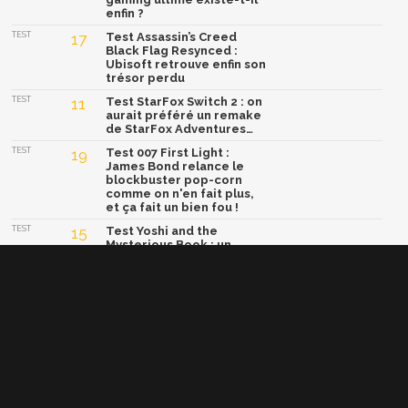
enfin ?
TEST
17
Test Assassin’s Creed
Black Flag Resynced :
Ubisoft retrouve enfin son
trésor perdu
TEST
11
Test StarFox Switch 2 : on
aurait préféré un remake
de StarFox Adventures…
TEST
19
Test 007 First Light :
James Bond relance le
blockbuster pop-corn
comme on n'en fait plus,
et ça fait un bien fou !
TEST
15
Test Yoshi and the
Mysterious Book : un
concept génial, mais une
formule trop sage
Afficher la version classique de cette page