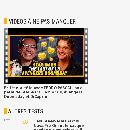
VIDÉOS À NE PAS MANQUER
En tête-à-tête avec PEDRO PASCAL, on a
parlé de Star Wars, Last of Us, Avengers
Doomsday et DiCaprio
AUTRES TESTS
TEST
18
Test SteelSeries Arctis
Nova Pro Omni : le casque
gaming ultime existe-t-il