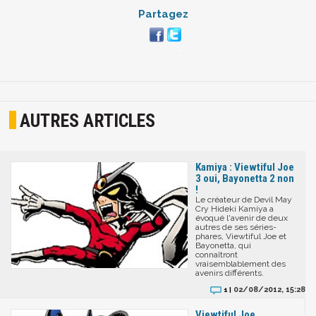
Partagez
AUTRES ARTICLES
Kamiya : Viewtiful Joe
3 oui, Bayonetta 2 non
!
Le créateur de Devil May
Cry Hideki Kamiya a
évoqué l'avenir de deux
autres de ses séries-
phares, Viewtiful Joe et
Bayonetta, qui
connaîtront
vraisemblablement des
avenirs différents.
02/08/2012, 15:28
1 |
Viewtiful Joe