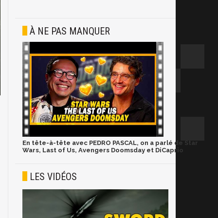
À NE PAS MANQUER
En tête-à-tête avec PEDRO PASCAL, on a parlé de Star
Wars, Last of Us, Avengers Doomsday et DiCaprio
LES VIDÉOS