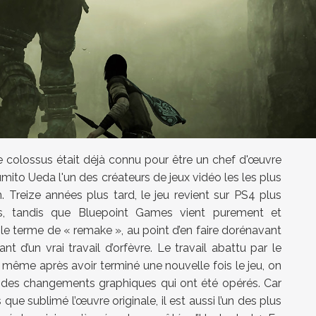
 colossus était déjà connu pour être un chef d'œuvre
umito Ueda l'un des créateurs de jeux vidéo les les plus
 Treize années plus tard, le jeu revient sur PS4 plus
s, tandis que Bluepoint Games vient purement et
 le terme de « remake », au point d’en faire dorénavant
ant d’un vrai travail d’orfèvre. Le travail abattu par le
e même après avoir terminé une nouvelle fois le jeu, on
 des changements graphiques qui ont été opérés. Car
ue sublimé l’œuvre originale, il est aussi l’un des plus