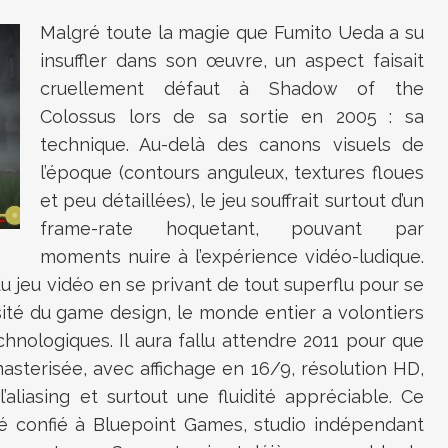
Malgré toute la magie que Fumito Ueda a su
insuffler dans son œuvre, un aspect faisait
cruellement défaut à Shadow of the
Colossus lors de sa sortie en 2005 : sa
technique. Au-delà des canons visuels de
l’époque (contours anguleux, textures floues
et peu détaillées), le jeu souffrait surtout d’un
frame-rate hoquetant, pouvant par
moments nuire à l’expérience vidéo-ludique.
du jeu vidéo en se privant de tout superflu pour se
ensité du game design, le monde entier a volontiers
chnologiques. Il aura fallu attendre 2011 pour que
asterisée, avec affichage en 16/9, résolution HD,
’aliasing et surtout une fluidité appréciable. Ce
été confié à Bluepoint Games, studio indépendant