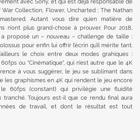
sivement avec Sony, et qui est déjà responsable de
 War Collection, Flower, Uncharted : The Nathan
emastered. Autant vous dire qu’en matière de
ns n’ont plus grand-chose à prouver. Pour 2018,
 a proposé un – nouveau – challenge de taille :
sus pour enfin lui offrir l’écrin qu’il mérite tant.
ailleurs le choix entre deux modes grahiques :
60fps ou "Cinématique", qui n’est autre que le 4K
rence à vous suggérer, le jeu se sublimant dans
 les graphismes en 4K qui rendent le jeu encore
 le 60fps (constant) qui privilégie une fluidité
ix tranché. Toujours est-il que ce rendu final aura
ées de travail, et dont le résultat est tout