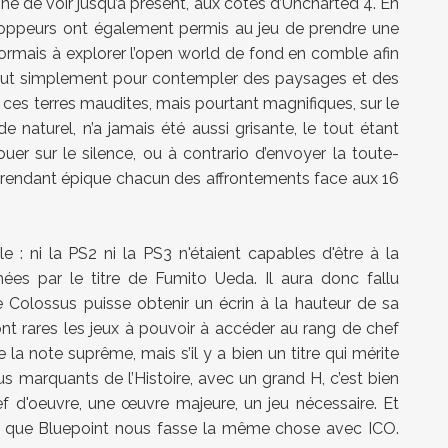
nné de voir jusqu’à présent, aux côtés d’Uncharted 4. En
loppeurs ont également permis au jeu de prendre une
rmais à explorer l’open world de fond en comble afin
tout simplement pour contempler des paysages et des
 ces terres maudites, mais pourtant magnifiques, sur le
 naturel, n’a jamais été aussi grisante, le tout étant
er sur le silence, ou à contrario d’envoyer la toute-
 rendant épique chacun des affrontements face aux 16
e : ni la PS2 ni la PS3 n'étaient capables d'être à la
hées par le titre de Fumito Ueda. Il aura donc fallu
Colossus puisse obtenir un écrin à la hauteur de sa
 sont rares les jeux à pouvoir à accéder au rang de chef
a note suprême, mais s’il y a bien un titre qui mérite
us marquants de l’Histoire, avec un grand H, c’est bien
f d'oeuvre, une œuvre majeure, un jeu nécessaire. Et
 que Bluepoint nous fasse la même chose avec ICO.