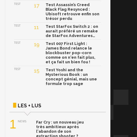
TEST
17
Test Assassin’s Creed
Black Flag Resynced :
Ubisoft retrouve enfin son
trésor perdu
TEST
11
Test StarFox Switch 2 : on
aurait préféré un remake
de StarFox Adventures…
TEST
19
Test 007 First Light :
James Bond relance le
blockbuster pop-corn
comme on n'en fait plus,
et ça fait un bien fou !
TEST
15
Test Yoshi and the
Mysterious Book : un
concept génial, mais une
formule trop sage
LES + LUS
1
NEWS
Far Cry : un nouveau jeu
très ambitieux après
l'abandon de son
extraction shooter ?