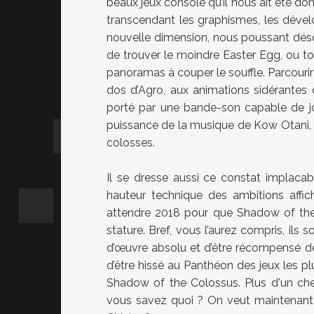
beaux jeux console qu’il nous ait été do
transcendant les graphismes, les déve
nouvelle dimension, nous poussant déso
de trouver le moindre Easter Egg, ou 
panoramas à couper le souffle. Parcourir
dos d’Agro, aux animations sidérantes de
porté par une bande-son capable de jou
puissance de la musique de Kow Otani,
colosses.
Il se dresse aussi ce constat implacabl
hauteur technique des ambitions affic
attendre 2018 pour que Shadow of the 
stature. Bref, vous l’aurez compris, ils
d’œuvre absolu et d’être récompensé de l
d’être hissé au Panthéon des jeux les pl
Shadow of the Colossus. Plus d'un che
vous savez quoi ? On veut maintenant