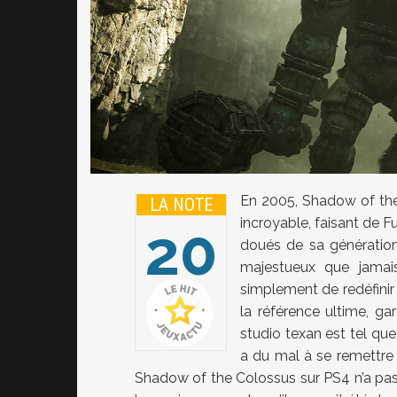
En 2005, Shadow of the
LA NOTE
incroyable, faisant de F
20
doués de sa génération.
majestueux que jamai
simplement de redéfinir
20
la référence ultime, gar
studio texan est tel qu
a du mal à se remettre
Shadow of the Colossus sur PS4 n’a pas q