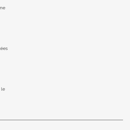
ime
tées
 le