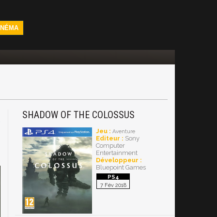
INÉMA
SHADOW OF THE COLOSSUS
4
Jeu :
Aventure
Editeur :
Sony
Computer
Entertainment
Développeur :
Bluepoint Games
7 Fév 2018