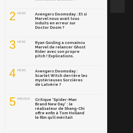
2
NEWS
Avengers Doomsday : Et si
Marvel nous avait tous
induits en erreur sur
Doctor Doom ?
3
NEWS
Ryan Gosling a convaincu
Marvel de relancer Ghost
Rider avec son propre
pitch ! Explications.
4
NEWS
Avengers Doomsday :
Scarlet Witch derrière les
mystérieuses Sorcières
de Latvérie ?
5
PREVIEW
Critique 'Spider-Man
Brand New Day' : le
réalisateur de Shang-Chi
offre enfin à Tom Holland
le film qu’il méritait