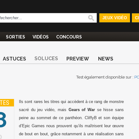
JEUX VIDÉO
C
SORTIES
VIDÉOS
CONCOURS
SOLUCES
ASTUCES
PREVIEW
NEWS
Test également disponible sur :
P
TES
Ils sont rares les titres qui accèdent à ce rang de monstre
8
sacré du jeu vidéo, mais
Gears of War
se hisse sans
peine au sommet de ce panthéon. CliffyB et son équipe
d’Epic Games nous prouvent qu’ils maîtrisent leur œuvre
de bout en bout, grâce notamment à une réalisation sans
0