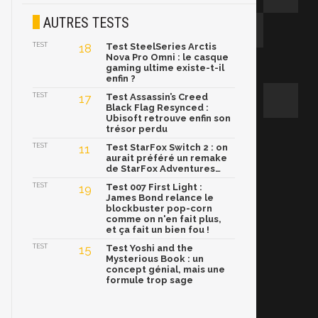
AUTRES TESTS
TEST
18
Test SteelSeries Arctis
Nova Pro Omni : le casque
gaming ultime existe-t-il
enfin ?
TEST
17
Test Assassin’s Creed
Black Flag Resynced :
Ubisoft retrouve enfin son
trésor perdu
TEST
11
Test StarFox Switch 2 : on
aurait préféré un remake
de StarFox Adventures…
TEST
19
Test 007 First Light :
James Bond relance le
blockbuster pop-corn
comme on n'en fait plus,
et ça fait un bien fou !
TEST
15
Test Yoshi and the
Mysterious Book : un
concept génial, mais une
formule trop sage