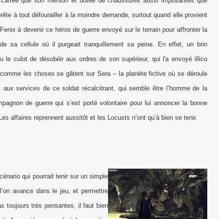
 carrée que son menton et dotée de chaussures aussi imposantes que
ête à tout défourailler à la moindre demande, surtout quand elle provient
Fenix à devenir ce héros de guerre envoyé sur le terrain pour affronter la
de sa cellule où il purgeait tranquillement sa peine. En effet, un brin
u le culot de désobéir aux ordres de son supérieur, qui l'a envoyé illico
 comme les choses se gâtent sur Sera – la planète fictive où se déroule
el aux services de ce soldat récalcitrant, qui semble être l’homme de la
pagnon de guerre qui s’est porté volontaire pour lui annoncer la bonne
Les affaires reprennent aussitôt et les Locusts n’ont qu’à bien se tenir.
cénario qui pourrait tenir sur un simple
 l’on avance dans le jeu, et permettre
 toujours très pensantes, il faut bien