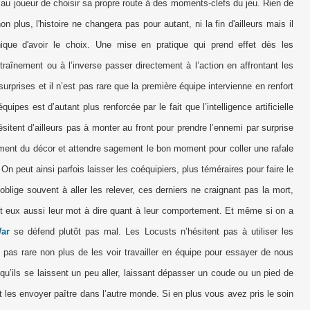
é au joueur de choisir sa propre route à des moments-clefs du jeu. Rien de
on plus, l'histoire ne changera pas pour autant, ni la fin d'ailleurs mais il
que d'avoir le choix. Une mise en pratique qui prend effet dès les
raînement ou à l’inverse passer directement à l’action en affrontant les
urprises et il n’est pas rare que la première équipe intervienne en renfort
uipes est d’autant plus renforcée par le fait que l’intelligence artificielle
hésitent d’ailleurs pas à monter au front pour prendre l’ennemi par surprise
élément du décor et attendre sagement le bon moment pour coller une rafale
 peut ainsi parfois laisser les coéquipiers, plus téméraires pour faire le
blige souvent à aller les relever, ces derniers ne craignant pas la mort,
nt eux aussi leur mot à dire quant à leur comportement. Et même si on a
ar
se défend plutôt pas mal. Les Locusts n’hésitent pas à utiliser les
t pas rare non plus de les voir travailler en équipe pour essayer de nous
 qu’ils se laissent un peu aller, laissant dépasser un coude ou un pied de
t les envoyer paître dans l’autre monde. Si en plus vous avez pris le soin