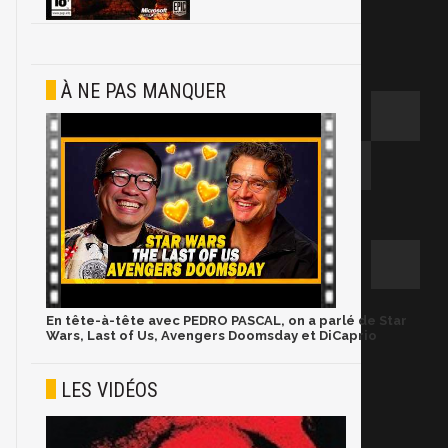
À NE PAS MANQUER
En tête-à-tête avec PEDRO PASCAL, on a parlé de Star
Wars, Last of Us, Avengers Doomsday et DiCaprio
LES VIDÉOS