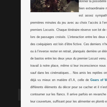
donner la possibilit
bien extraordinaire n
est assez sympathi
premières minutes du jeu avec au choix l’accès à l’ent
premiers Locusts. Chaque itinéraire réserve son lot de s
lors de passages croisés. L’interaction entre les deux éq
des coéquipiers est loin d’être fictive. Ces derniers n’
ou à l’inverse rester en retrait, planqués derrière un 
de bastos entre les deux yeux du premier Locust venu. On
travail à notre place, même si leur inconscience nous o
sauf dans les cinématiques... Nos amis les reptiles o
déjà vu mieux en matière d’I.A, celle de
Gears of W
différents éléments du décor pour se cacher et il n’es
contourner sur les flancs. Il arrive parfois en revanche
leur couverture, suffisant pour les alimenter en plomb e