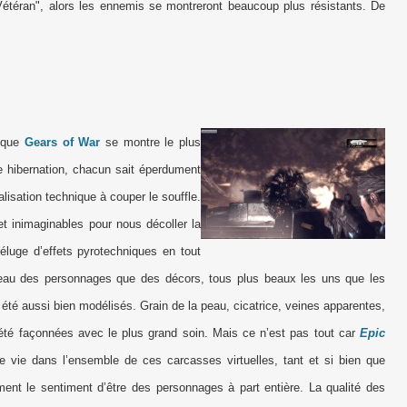
 "Vétéran", alors les ennemis se montreront beaucoup plus résistants. De
e que
Gears of War
se montre le plus
ue hibernation, chacun sait éperdument
lisation technique à couper le souffle.
t inimaginables pour nous décoller la
déluge d’effets pyrotechniques en tout
iveau des personnages que des décors, tous plus beaux les uns que les
été aussi bien modélisés. Grain de la peau, cicatrice, veines apparentes,
 été façonnées avec le plus grand soin. Mais ce n’est pas tout car
Epic
 vie dans l’ensemble de ces carcasses virtuelles, tant et si bien que
nt le sentiment d’être des personnages à part entière. La qualité des