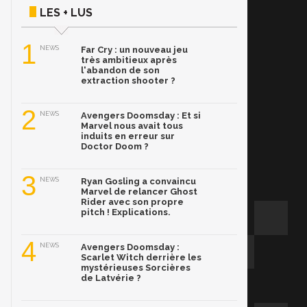
LES + LUS
1
NEWS
Far Cry : un nouveau jeu
très ambitieux après
l'abandon de son
extraction shooter ?
2
NEWS
Avengers Doomsday : Et si
Marvel nous avait tous
induits en erreur sur
Doctor Doom ?
3
NEWS
Ryan Gosling a convaincu
Marvel de relancer Ghost
Rider avec son propre
pitch ! Explications.
4
NEWS
Avengers Doomsday :
Scarlet Witch derrière les
mystérieuses Sorcières
de Latvérie ?