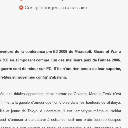
Config' bourgeoise nécessaire
’ouverture de la conférence pré-E3 2006 de Microsoft, Gears of War a
ox 360 en s'imposant comme l'un des meilleurs jeux de l'année 2006.
uerre sont de retour sur PC. S'ils n'ont rien perdu de leur superbe,
etites et moyennes config' s'abstenir.
rée, ses ridules apparentes et sa carrure de Golgoth, Marcus Fenix n’est
t minet à la gueule d’amour que l’on croise dans les hauteurs de Shibuya,
uille et jeune de Tokyo. Au contraire, il est l’archétype même du soldat
peut s’amuser à caricaturer à outrance, soit une brute épaisse équipée