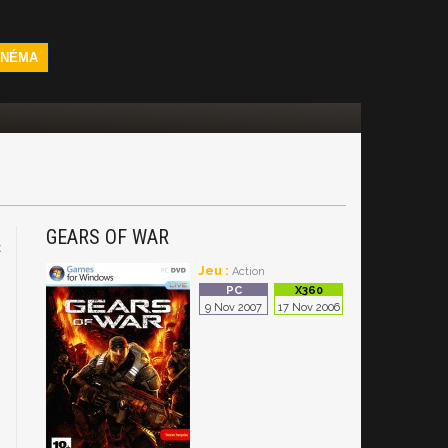
INÉMA
GEARS OF WAR
C
Jeu :
Action
9 Nov 2007
17 Nov 2006