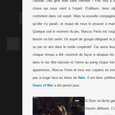
l’avouer. Des gros bras sans cervelle ? Pas tout à fa
chose qui nous vient à l’esprit. D’ailleurs, leurs r
confortent dans cet esprit. Mais la nouvelle compagn
qu’elle n’y paraît, et risque de nous le prouver à ma
Quelque soit le moment du jeu, Marcus Fenix est toujou
besoin se fait sentir. Un esprit de groupe obligeant le 
ou par un ami dans le mode coopératif. Car aussi bour
chaque niveau a été construit de façon à attaquer les 
dans le tas tête baissée et l’arme au poing risque fo
apparences, Marcus Fenix et tous ses copains ne sont
pas à rougir face au héros de
Halo
. Il est donc préfé
Gears of War
a été pensé pour.
Si Dom ne lâche géné
chemin différent. C’