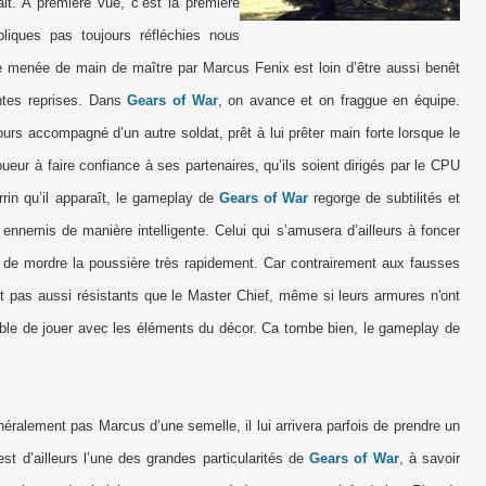
it. A première vue, c’est la première
épliques pas toujours réfléchies nous
ie menée de main de maître par Marcus Fenix est loin d’être aussi benêt
intes reprises. Dans
Gears of War
, on avance et on fraggue en équipe.
rs accompagné d’un autre soldat, prêt à lui prêter main forte lorsque le
joueur à faire confiance à ses partenaires, qu’ils soient dirigés par le CPU
rin qu’il apparaît, le gameplay de
Gears of War
regorge de subtilités et
ennemis de manière intelligente. Celui qui s’amusera d’ailleurs à foncer
rt de mordre la poussière très rapidement. Car contrairement aux fausses
 pas aussi résistants que le Master Chief, même si leurs armures n'ont
rable de jouer avec les éléments du décor. Ca tombe bien, le gameplay de
ralement pas Marcus d’une semelle, il lui arrivera parfois de prendre un
est d’ailleurs l’une des grandes particularités de
Gears of War
, à savoir