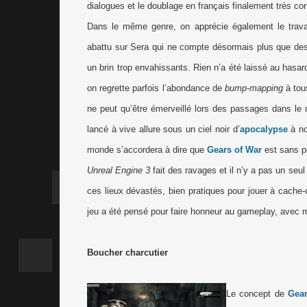
dialogues et le doublage en français finalement très c
Dans le même genre, on apprécie également le travail
abattu sur Sera qui ne compte désormais plus que des 
un brin trop envahissants. Rien n’a été laissé au hasard
on regrette parfois l’abondance de
bump-mapping
à tous
ne peut qu’être émerveillé lors des passages dans le m
lancé à vive allure sous un ciel noir d’
apocalypse
à nou
monde s’accordera à dire que
Gears of War
est sans p
Unreal Engine 3
fait des ravages et il n’y a pas un seu
ces lieux dévastés, bien pratiques pour jouer à cache
jeu a été pensé pour faire honneur au gameplay, avec m
Boucher charcutier
Le concept de
Gea