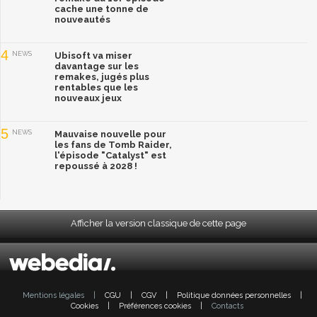
cache une tonne de
nouveautés
4
NEWS
Ubisoft va miser
davantage sur les
remakes, jugés plus
rentables que les
nouveaux jeux
5
NEWS
Mauvaise nouvelle pour
les fans de Tomb Raider,
l'épisode "Catalyst" est
repoussé à 2028 !
Afficher la version classique de cette page
Mentions légales
|
CGU
|
CGV
|
Politique données personnelles
|
Cookies
|
Préférences cookies
|
Contacts