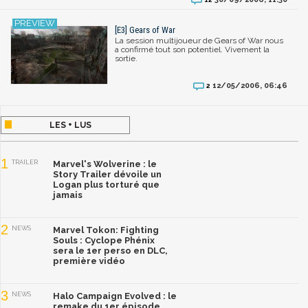
[E3] Gears of War
La session multijoueur de Gears of War nous
a confirmé tout son potentiel. Vivement la
sortie.
12/05/2006, 06:46
2
LES + LUS
1
TRAILER
Marvel's Wolverine : le
Story Trailer dévoile un
Logan plus torturé que
jamais
2
NEWS
Marvel Tokon: Fighting
Souls : Cyclope Phénix
sera le 1er perso en DLC,
première vidéo
3
NEWS
Halo Campaign Evolved : le
remake du 1er épisode