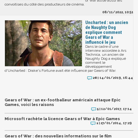
of War attise aussi les
convoitises du côté des producteurs de cinéma.
08/11/2022, 10:51
Uncharted : un ancien
de Naughty Dog
explique comment
Gears of War a
influencé le jeu
Dans le cadre d'une
interview accordée à Ars
Technica, un ancien de
Naughty Dog a expliqué
comment le
développement
d'Uncharted : Drake's Fortune avait été influencé par Gears of War.
14/01/2019, 16:44
28 |
Gears of War : un ex-footballeur américain attaque Epic
Games, voici les raisons
12/01/2017, 17:14
5 |
Microsoft rachète la licence Gears of War à Epic Games
27/01/2014, 17:29
1 |
Gears of War : des nouvelles informations sur le film