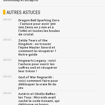
Doomsday et DiCaprio
AUTRES ASTUCES
ASTUCE
Dragon Ball Sparking Zero
: l'astuce pour avoir 300
000 Zénis en 2 min et à
l'infini et toutes les boules
de cristal
ASTUCE
Zelda Tears of the
Kingdom : où trouver
l'épée Master Sword et
comment la récupérer ?
Notre guide
ASTUCE
Hogwarts Legacy : voici
l'astuce pour ouvrir les
coffres oeil et récupérer
leur trésor !
ASTUCE
God of War Ragnarök :
voici comment faire pour
débloquer la vraie fin du
jeu
ASTUCE
Astérix et Obélix Baffez-
les Tous : Microids avait
caché le code Konami, qui
débloque un bonus