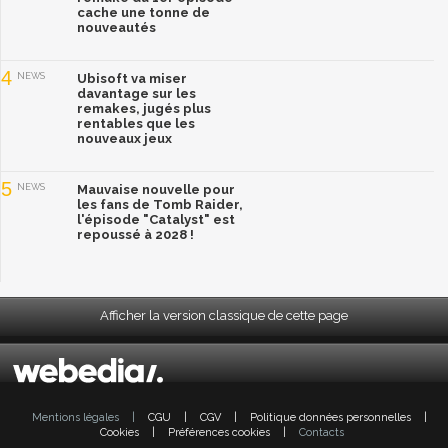
cache une tonne de
nouveautés
4
NEWS
Ubisoft va miser
davantage sur les
remakes, jugés plus
rentables que les
nouveaux jeux
5
NEWS
Mauvaise nouvelle pour
les fans de Tomb Raider,
l'épisode "Catalyst" est
repoussé à 2028 !
Afficher la version classique de cette page
Mentions légales
|
CGU
|
CGV
|
Politique données personnelles
|
Cookies
|
Préférences cookies
|
Contacts