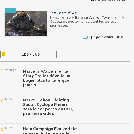
Test Gears of War
L'heure du verdict pour Gears of War a sonné.
Cessez de douter, le jeu tient toutes ses
promesses !
09/11/2006, 18:01
63
LES + LUS
1
TRAILER
Marvel's Wolverine : le
Story Trailer dévoile un
Logan plus torturé que
jamais
2
NEWS
Marvel Tokon: Fighting
Souls : Cyclope Phénix
sera le 1er perso en DLC,
première vidéo
3
NEWS
Halo Campaign Evolved : le
remake du 1er épisode