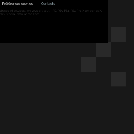
Préférences cookies
|
Contacts
ces et soluces... on vous dit tout ! PC, PS5, PS4, PS4 Pro, Xbox series X,
DS, Stadia, Xbox Game Pass...