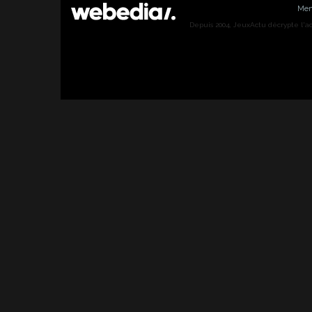
Men
Depuis 2004, JeuxActu décrypte l'actu