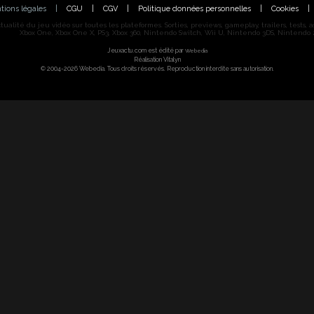
tions légales
|
CGU
|
CGV
|
Politique données personnelles
|
Cookies
|
alité du jeu vidéo sur toutes les plateformes. Sorties, previews, gameplay, trailers, tests, astu
Xbox One, Xbox One X, PS3, Xbox 360, Nintendo Switch, Wii U, Nintendo 3DS, Nintendo 2
Jeuxactu.com est édité par
Webedia
Réalisation Vitalyn
© 2004-2026 Webedia. Tous droits réservés. Reproduction interdite sans autorisation.