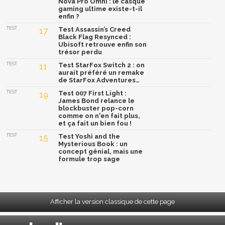
Nova Pro Omni : le casque
gaming ultime existe-t-il
enfin ?
TEST
17
Test Assassin’s Creed
Black Flag Resynced :
Ubisoft retrouve enfin son
trésor perdu
TEST
11
Test StarFox Switch 2 : on
aurait préféré un remake
de StarFox Adventures…
TEST
19
Test 007 First Light :
James Bond relance le
blockbuster pop-corn
comme on n'en fait plus,
et ça fait un bien fou !
TEST
15
Test Yoshi and the
Mysterious Book : un
concept génial, mais une
formule trop sage
Afficher la version classique de cette page