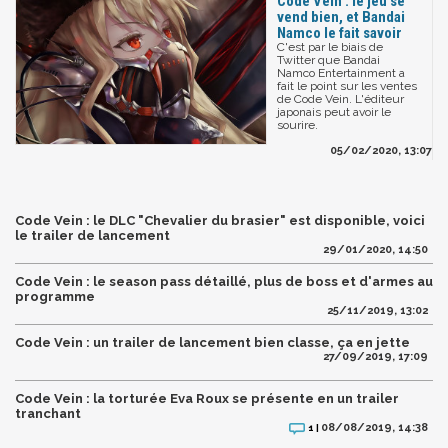
Code Vein : le jeu se
vend bien, et Bandai
Namco le fait savoir
C'est par le biais de
Twitter que Bandai
Namco Entertainment a
fait le point sur les ventes
de Code Vein. L'éditeur
japonais peut avoir le
sourire.
05/02/2020, 13:07
Code Vein : le DLC "Chevalier du brasier" est disponible, voici
le trailer de lancement
29/01/2020, 14:50
Code Vein : le season pass détaillé, plus de boss et d'armes au
programme
25/11/2019, 13:02
Code Vein : un trailer de lancement bien classe, ça en jette
27/09/2019, 17:09
Code Vein : la torturée Eva Roux se présente en un trailer
tranchant
08/08/2019, 14:38
1 |