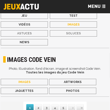
JEU
TEST
VIDÉOS
IMAGES
ASTUCES
SOLUCES
NEWS
IMAGES CODE VEIN
Photo, Illustration, fond d'écran, image et screenshot Code Vein.
Toutes les images du jeu Code Vein
IMAGES
ARTWORKS
JAQUETTES
PHOTOS
1
2
3
4
5
Suivante
Dernière