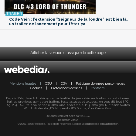
Code Vein : l'extension "Seigneur de la foudre" est bien là,
un trailer de lancement pour fêter ça
Afficher la version classique de cette page
Mentions légales
|
CGU
|
CGV
|
Politique données personnelles
|
Cookies
|
Préférences cookies
|
Contacts
Depuis 2004, JeuxActu décrypte l'actualité du jeu vidéo sur toutes les plateformes.
Sorties, previews, gameplay, trailers, tests, astuces et soluces... on vous dit tout ! PC,
PS5, PS4, PS4 Pro, Xbox series X, Xbox One, Xbox One X, PS3, Xbox 360, Nintendo Switch,
Wii U, Nintendo 3DS, Nintendo 2DS, Stadia, Xbox Game Pass...
Jeuxactu.com est édité par
Webedia
Réalisation Vitalyn
© 2004-2026 Webedia. Tous droits réservés. Reproduction interdite sans autorisation.