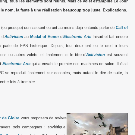
ng, tous les éléments sont réunis. Mais ce volet estampillé Le Jour
 le nom, la faute à une réalisation beaucoup trop juste. Explications.
 (ou presque) connaissent ou ont au moins déjà entendu parler de
Call of
 d’
Activision
au
Medal of Honor
d’
Electronic Arts
faisait et fait encore
 parle de FPS historique. Depuis, tout deux ont eu le droit à leurs
ns ou autres volets, et finalement si le titre d’
Activision
est souvent
st
Electronic Arts
qui a envahi le premier nos machines de salon. Il était
C se reproduit finalement sur consoles, mais autant le dire de suite, la
cette fois à trembler.
 de Gloire
vous proposera de revivre
avers trois campagnes : soviétique,