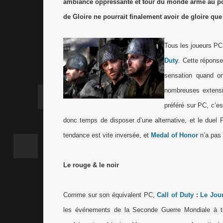
ambiance oppressante et tour du monde arme au poi
de Gloire ne pourrait finalement avoir de gloire que
Tous les joueurs PC
Duty
. Cette réponse
sensation quand on
nombreuses extensio
préféré sur PC, c’e
donc temps de disposer d’une alternative, et le duel P
tendance est vite inversée, et
Medal of Honor
n’a pas 
Le rouge & le noir
Comme sur son équivalent PC,
Call of Duty
:
Le Jour
les événements de la Seconde Guerre Mondiale à tr