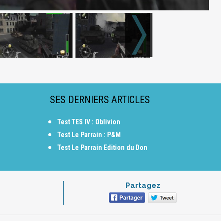
SES DERNIERS ARTICLES
Test TES IV : Oblivion
Test Le Parrain : P&M
Test Le Parrain Edition du Don
Partagez