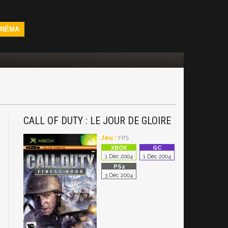
INÉMA
CALL OF DUTY : LE JOUR DE GLOIRE
2
Jeu :
FPS
1 Déc 2004
1 Déc 2004
3 Déc 2004