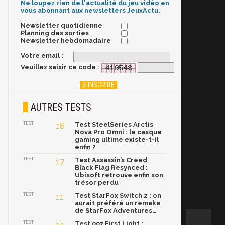
Ne loupez rien de l'actualité du jeu vidéo en
vous abonnant aux newsletters JeuxActu.
Newsletter quotidienne
Planning des sorties
Newsletter hebdomadaire
Votre email :
Veuillez saisir ce code :
AUTRES TESTS
TEST
18
Test SteelSeries Arctis
Nova Pro Omni : le casque
gaming ultime existe-t-il
enfin ?
TEST
17
Test Assassin’s Creed
Black Flag Resynced :
Ubisoft retrouve enfin son
trésor perdu
TEST
11
Test StarFox Switch 2 : on
aurait préféré un remake
de StarFox Adventures…
TEST
Test 007 First Light :