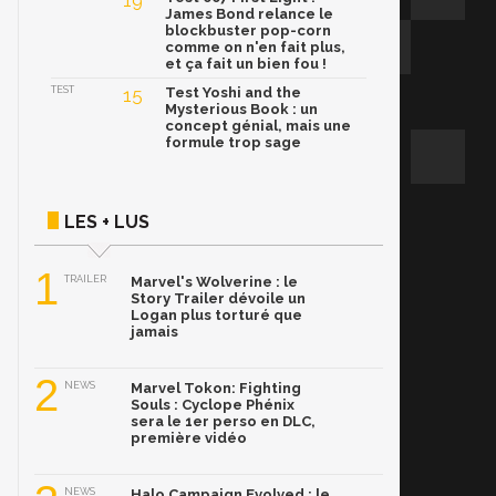
19
James Bond relance le
blockbuster pop-corn
comme on n'en fait plus,
et ça fait un bien fou !
TEST
15
Test Yoshi and the
Mysterious Book : un
concept génial, mais une
formule trop sage
LES + LUS
1
TRAILER
Marvel's Wolverine : le
Story Trailer dévoile un
Logan plus torturé que
jamais
2
NEWS
Marvel Tokon: Fighting
Souls : Cyclope Phénix
sera le 1er perso en DLC,
première vidéo
NEWS
Halo Campaign Evolved : le