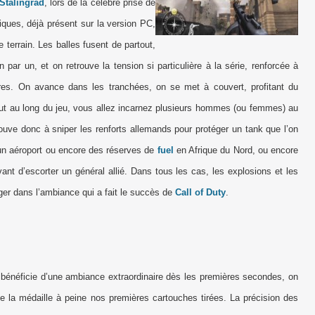
Stalingrad
, lors de la célèbre prise de
ques, déjà présent sur la version PC,
 terrain. Les balles fusent de partout,
par un, et on retrouve la tension si particulière à la série, renforcée à
ores. On avance dans les tranchées, on se met à couvert, profitant du
 Tout au long du jeu, vous allez incarnez plusieurs hommes (ou femmes) au
ouve donc à sniper les renforts allemands pour protéger un tank que l’on
 un aéroport ou encore des réserves de
fuel
en Afrique du Nord, ou encore
vant d’escorter un général allié. Dans tous les cas, les explosions et les
r dans l’ambiance qui a fait le succès de
Call of Duty
.
et bénéficie d’une ambiance extraordinaire dès les premières secondes, on
de la médaille à peine nos premières cartouches tirées. La précision des