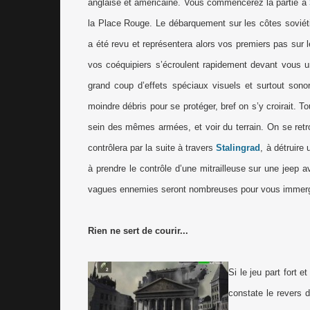
anglaise et américaine. Vous commencerez la partie à
la Place Rouge. Le débarquement sur les côtes soviéti
a été revu et représentera alors vos premiers pas sur le
vos coéquipiers s’écroulent rapidement devant vous un 
grand coup d’effets spéciaux visuels et surtout son
moindre débris pour se protéger, bref on s’y croirait.
sein des mêmes armées, et voir du terrain. On se retr
contrôlera par la suite à travers
Stalingrad
, à détruire
à prendre le contrôle d’une mitrailleuse sur une jeep a
vagues ennemies seront nombreuses pour vous immerge
Rien ne sert de courir...
Si le jeu part fort 
constate le revers 