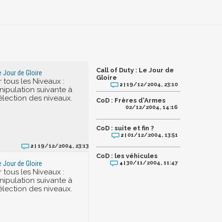
Call of Duty : Le Jour de
Le Jour de Gloire
Gloire
 tous les Niveaux :
19/12/2004, 23:10
2 |
nipulation suivante à
élection des niveaux.
CoD : Frères d'Armes
02/12/2004, 14:16
CoD : suite et fin ?
01/12/2004, 13:51
2 |
19/12/2004, 23:13
2 |
CoD : les véhicules
30/11/2004, 11:47
Le Jour de Gloire
4 |
 tous les Niveaux :
nipulation suivante à
élection des niveaux.