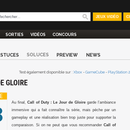
JEUX VIDÉO
C
SORTIES
VIDÉOS
CONCOURS
SOLUCES
ASTUCES
PREVIEW
NEWS
Test également disponible sur :
Xbox
-
GameCube
-
PlayStation 
DE GLOIRE
E
3
Au final,
Call of Duty : Le Jour de Gloire
garde l’ambiance
immersive qui a fait connaître la série, mais pèche par un
gameplay et une réalisation bien trop juste pour supporter la
comparaison. Si on ne peut que vous recommander
Call of