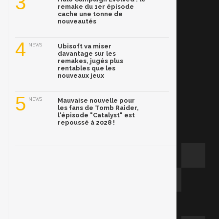
3
remake du 1er épisode
cache une tonne de
nouveautés
4
NEWS
Ubisoft va miser
davantage sur les
remakes, jugés plus
rentables que les
nouveaux jeux
5
NEWS
Mauvaise nouvelle pour
les fans de Tomb Raider,
l'épisode "Catalyst" est
repoussé à 2028 !