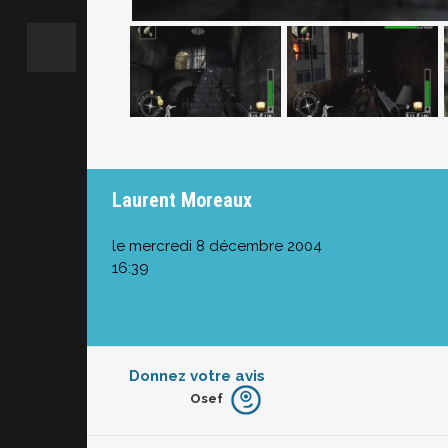
Laurent Moreaux
le mercredi 8 décembre 2004
16:39
Donnez votre avis
Osef
Furieux
Blasé