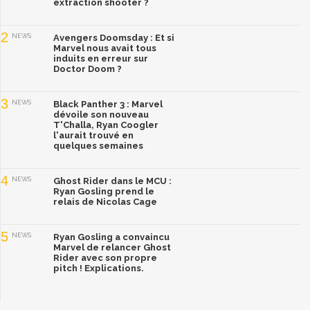
extraction shooter ?
2
NEWS
Avengers Doomsday : Et si
Marvel nous avait tous
induits en erreur sur
Doctor Doom ?
3
NEWS
Black Panther 3 : Marvel
dévoile son nouveau
T'Challa, Ryan Coogler
l'aurait trouvé en
quelques semaines
4
NEWS
Ghost Rider dans le MCU :
Ryan Gosling prend le
relais de Nicolas Cage
5
NEWS
Ryan Gosling a convaincu
Marvel de relancer Ghost
Rider avec son propre
pitch ! Explications.